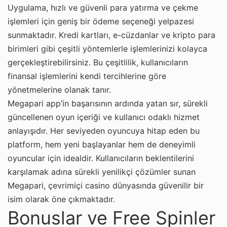
Uygulama, hızlı ve güvenli para yatırma ve çekme
işlemleri için geniş bir ödeme seçeneği yelpazesi
sunmaktadır. Kredi kartları, e-cüzdanlar ve kripto para
birimleri gibi çeşitli yöntemlerle işlemlerinizi kolayca
gerçekleştirebilirsiniz. Bu çeşitlilik, kullanıcıların
finansal işlemlerini kendi tercihlerine göre
yönetmelerine olanak tanır.
Megapari app’in başarısının ardında yatan sır, sürekli
güncellenen oyun içeriği ve kullanıcı odaklı hizmet
anlayışıdır. Her seviyeden oyuncuya hitap eden bu
platform, hem yeni başlayanlar hem de deneyimli
oyuncular için idealdir. Kullanıcıların beklentilerini
karşılamak adına sürekli yenilikçi çözümler sunan
Megapari, çevrimiçi casino dünyasında güvenilir bir
isim olarak öne çıkmaktadır.
Bonuslar ve Free Spinler