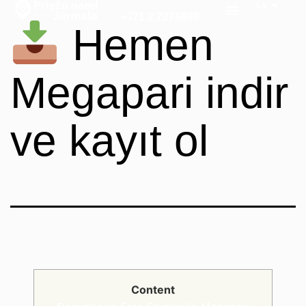
+371 2 7276869
Hemen
Megapari indir
ve kayıt ol
Content