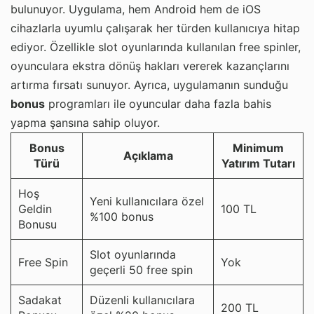
bulunuyor. Uygulama, hem Android hem de iOS
cihazlarla uyumlu çalışarak her türden kullanıcıya hitap
ediyor. Özellikle slot oyunlarında kullanılan free spinler,
oyunculara ekstra dönüş hakları vererek kazançlarını
artırma fırsatı sunuyor. Ayrıca, uygulamanın sunduğu
bonus
programları ile oyuncular daha fazla bahis
yapma şansına sahip oluyor.
Bonus
Minimum
Açıklama
Türü
Yatırım Tutarı
Hoş
Yeni kullanıcılara özel
Geldin
100 TL
%100 bonus
Bonusu
Slot oyunlarında
Free Spin
Yok
geçerli 50 free spin
Sadakat
Düzenli kullanıcılara
200 TL