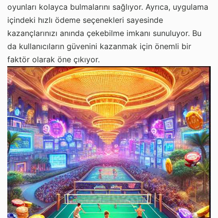
oyunları kolayca bulmalarını sağlıyor. Ayrıca, uygulama
içindeki hızlı ödeme seçenekleri sayesinde
kazançlarınızı anında çekebilme imkanı sunuluyor. Bu
da kullanıcıların güvenini kazanmak için önemli bir
faktör olarak öne çıkıyor.