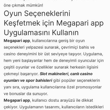
öne çıkmak mümkün!
Oyun Seçeneklerini
Keşfetmek için Megapari app
Uygulamasını Kullanın
Megapari app
, kullanıcılarına geniş bir oyun
seçenekleri yelpazesi sunarak, çevrimiçi bahis ve
casino deneyimini bir üst seviyeye taşıyor. Uygulama,
hem yeni başlayanlar hem de deneyimli oyuncular için
çeşitli oyunlar ve özellikler sunarak herkesin ilgisini
çekmeyi başarıyor.
Slot makineleri, canlı casino
oyunları ve spor bahisleri
gibi popüler seçeneklerin
yanı sıra, uygulama kullanıcılarına özel promosyonlar
ve bonuslar da sunuyor.
Megapari app
, kullanıcı dostu arayüzü ile dikkat
çekiyor. Uygulamanın tasarımı, kullanıcıların istedikleri