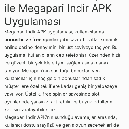
ile Megapari Indir APK
Uygulaması
Megapari Indir APK uygulaması, kullanıcılarına
bonuslar
ve
free spinler
gibi cazip fırsatlar sunarak
online casino deneyimini bir üst seviyeye taşıyor. Bu
uygulama, kullanıcıların cep telefonları üzerinden hızlı
ve güvenli bir şekilde erişim sağlamasına olanak
tanıyor. Megapari’nin sunduğu bonuslar, yeni
kullanıcılar için hoş geldin bonuslarından sadık
müşterilere özel tekliflere kadar geniş bir yelpazeye
yayılıyor. Üstelik, free spinler sayesinde slot
oyunlarında şansınızı artırabilir ve büyük ödüllerin
kapısını aralayabilirsiniz.
Megapari Indir APK’nin sunduğu avantajlar arasında,
kullanıcı dostu arayüzü ve geniş oyun seçenekleri de