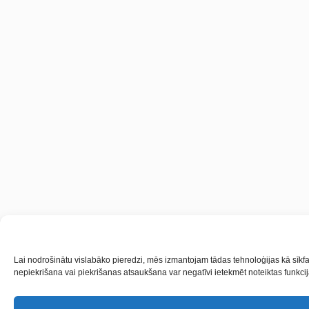
Lai nodrošinātu vislabāko pieredzi, mēs izmantojam tādas tehnoloģijas kā sīkfai
nepiekrišana vai piekrišanas atsaukšana var negatīvi ietekmēt noteiktas funkcij