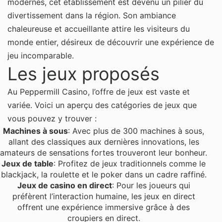
modernes, cet établissement est devenu un pilier du
divertissement dans la région. Son ambiance
chaleureuse et accueillante attire les visiteurs du
monde entier, désireux de découvrir une expérience de
jeu incomparable.
Les jeux proposés
Au Peppermill Casino, l’offre de jeux est vaste et
variée. Voici un aperçu des catégories de jeux que
vous pouvez y trouver :
Machines à sous
: Avec plus de 300 machines à sous,
allant des classiques aux dernières innovations, les
amateurs de sensations fortes trouveront leur bonheur.
Jeux de table
: Profitez de jeux traditionnels comme le
blackjack, la roulette et le poker dans un cadre raffiné.
Jeux de casino en direct
: Pour les joueurs qui
préfèrent l’interaction humaine, les jeux en direct
offrent une expérience immersive grâce à des
croupiers en direct.