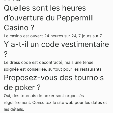
Quelles sont les heures
d’ouverture du Peppermill
Casino ?
Le casino est ouvert 24 heures sur 24, 7 jours sur 7.
Y a-t-il un code vestimentaire
?
Le dress code est décontracté, mais une tenue
soignée est conseillée, surtout pour les restaurants.
Proposez-vous des tournois
de poker ?
Oui, des tournois de poker sont organisés
régulièrement. Consultez le site web pour les dates et
les détails.