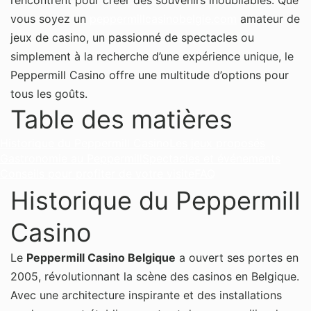
rencontrent pour créer des souvenirs inoubliables. Que
vous soyez un
peppermillcasinobelgie.com
amateur de
jeux de casino, un passionné de spectacles ou
simplement à la recherche d’une expérience unique, le
Peppermill Casino offre une multitude d’options pour
tous les goûts.
Table des matières
Historique du Peppermill Casino
Les jeux proposés
Gastronomie au Peppermill
Spectacles et événements
Conseils pour profiter de votre visite
FAQ
Historique du Peppermill
Casino
Le
Peppermill Casino Belgique
a ouvert ses portes en
2005, révolutionnant la scène des casinos en Belgique.
Avec une architecture inspirante et des installations