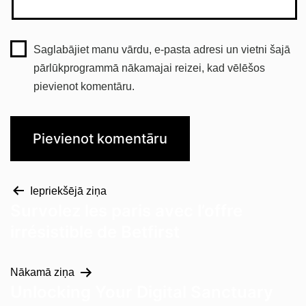
Saglabājiet manu vārdu, e-pasta adresi un vietni šajā
pārlūkprogrammā nākamajai reizei, kad vēlēšos
pievienot komentāru.
Iepriekšējā ziņa
Survolez les paris avec l’offre
irrésistible de Betfirst
Nākamā ziņa
Unlocking Your Digital Sanctuary