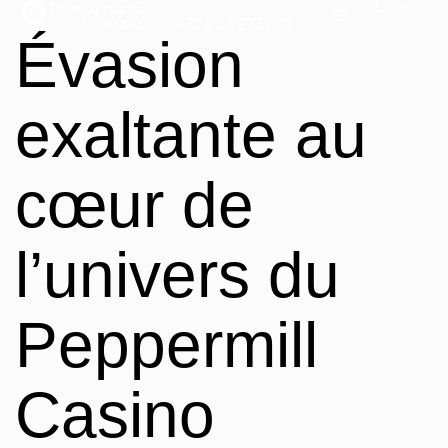
+371 2 7276869
Évasion
exaltante au
cœur de
l’univers du
Peppermill
Casino