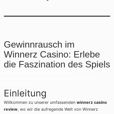
Gewinnrausch im
Winnerz Casino: Erlebe
die Faszination des Spiels
Einleitung
Spielangebot
Bonusangebote
Zahlungsoptionen
Spielerschutz und Verantwortung
Kundenservice
Fazit
Einleitung
Willkommen zu unserer umfassenden
winnerz casino
review
, wo wir die aufregende Welt von Winnerz