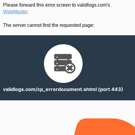
Please forward this error screen to validlogs.com's
WebMaster
.
The server cannot find the requested page:
validlogs.com/cp_errordocument.shtml (port 443)