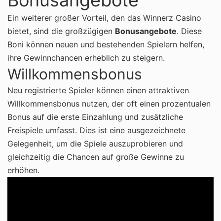
Bonusangebote
Ein weiterer großer Vorteil, den das Winnerz Casino
bietet, sind die großzügigen
Bonusangebote
. Diese
Boni können neuen und bestehenden Spielern helfen,
ihre Gewinnchancen erheblich zu steigern.
Willkommensbonus
Neu registrierte Spieler können einen attraktiven
Willkommensbonus nutzen, der oft einen prozentualen
Bonus auf die erste Einzahlung und zusätzliche
Freispiele umfasst. Dies ist eine ausgezeichnete
Gelegenheit, um die Spiele auszuprobieren und
gleichzeitig die Chancen auf große Gewinne zu
erhöhen.