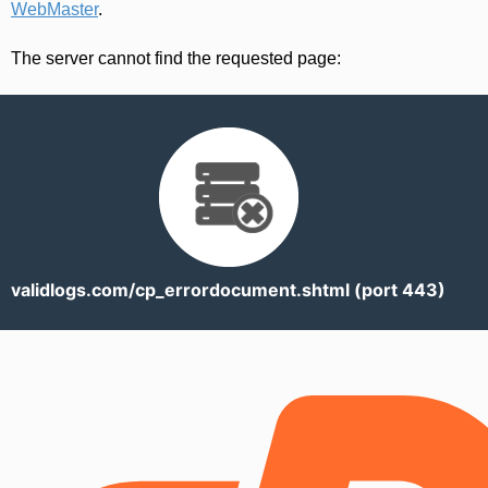
WebMaster
.
The server cannot find the requested page:
validlogs.com/cp_errordocument.shtml (port 443)