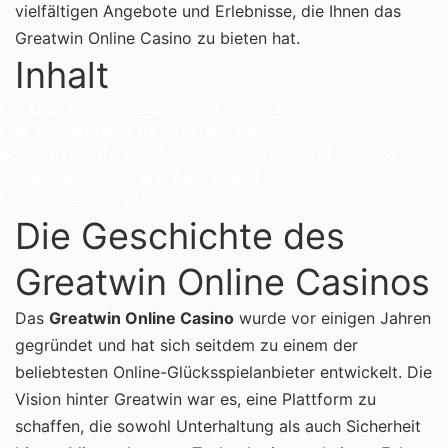
vielfältigen Angebote und Erlebnisse, die Ihnen das
Greatwin Online Casino zu bieten hat.
Inhalt
Die Geschichte des Greatwin Online Casinos
Das Spielangebot im Greatwin Casino
Bonusangebote und Aktionen
Sicherheit und Fairness
Zahlungsoptionen und Auszahlung
Häufig gestellte Fragen
Die Geschichte des
Greatwin Online Casinos
Das
Greatwin Online Casino
wurde vor einigen Jahren
gegründet und hat sich seitdem zu einem der
beliebtesten Online-Glücksspielanbieter entwickelt. Die
Vision hinter Greatwin war es, eine Plattform zu
schaffen, die sowohl Unterhaltung als auch Sicherheit