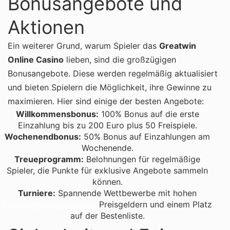
Bonusangebote und
Aktionen
Ein weiterer Grund, warum Spieler das
Greatwin
Online Casino
lieben, sind die großzügigen
Bonusangebote. Diese werden regelmäßig aktualisiert
und bieten Spielern die Möglichkeit, ihre Gewinne zu
maximieren. Hier sind einige der besten Angebote:
Willkommensbonus:
100% Bonus auf die erste
Einzahlung bis zu 200 Euro plus 50 Freispiele.
Wochenendbonus:
50% Bonus auf Einzahlungen am
Wochenende.
Treueprogramm:
Belohnungen für regelmäßige
Spieler, die Punkte für exklusive Angebote sammeln
können.
Turniere:
Spannende Wettbewerbe mit hohen
https://greatwinde.com/
Preisgeldern und einem Platz
auf der Bestenliste.