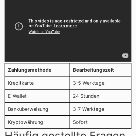
Zahlungsmethode
Bearbeitungszeit
Kreditkarte
3-5 Werktage
E-Wallet
24 Stunden
Banküberweisung
3-7 Werktage
Kryptowährung
Sofort
Häufig gestellte Fragen