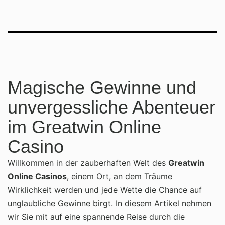
Magische Gewinne und
unvergessliche Abenteuer
im Greatwin Online
Casino
Willkommen in der zauberhaften Welt des
Greatwin
Online Casinos
, einem Ort, an dem Träume
Wirklichkeit werden und jede Wette die Chance auf
unglaubliche Gewinne birgt. In diesem Artikel nehmen
wir Sie mit auf eine spannende Reise durch die