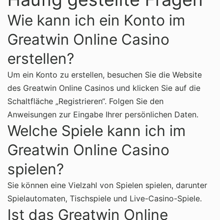
Wie kann ich ein Konto im
Greatwin Online Casino
erstellen?
Um ein Konto zu erstellen, besuchen Sie die Website
des Greatwin Online Casinos und klicken Sie auf die
Schaltfläche „Registrieren“. Folgen Sie den
Anweisungen zur Eingabe Ihrer persönlichen Daten.
Welche Spiele kann ich im
Greatwin Online Casino
spielen?
Sie können eine Vielzahl von Spielen spielen, darunter
Spielautomaten, Tischspiele und Live-Casino-Spiele.
Ist das Greatwin Online