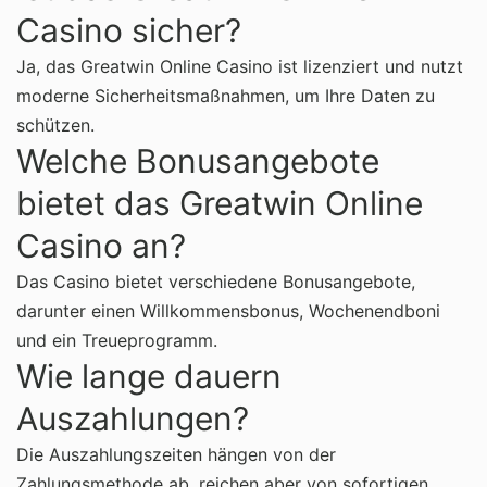
Casino sicher?
Ja, das Greatwin Online Casino ist lizenziert und nutzt
moderne Sicherheitsmaßnahmen, um Ihre Daten zu
schützen.
Welche Bonusangebote
bietet das Greatwin Online
Casino an?
Das Casino bietet verschiedene Bonusangebote,
darunter einen Willkommensbonus, Wochenendboni
und ein Treueprogramm.
Wie lange dauern
Auszahlungen?
Die Auszahlungszeiten hängen von der
Zahlungsmethode ab, reichen aber von sofortigen