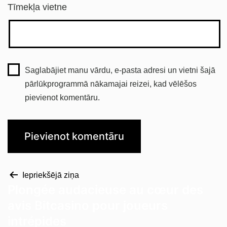
Tīmekļa vietne
Saglabājiet manu vārdu, e-pasta adresi un vietni šajā
pārlūkprogrammā nākamajai reizei, kad vēlēšos
pievienot komentāru.
Iepriekšējā ziņa
Plongée audacieuse au cœur des
avis Bitcasino pour joueurs
intrépides