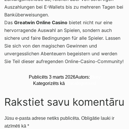
Auszahlungen bei E-Wallets bis zu mehreren Tagen bei
Banküberweisungen.
Das
Greatwin Online Casino
bietet nicht nur eine
hervorragende Auswahl an Spielen, sondern auch
sichere und faire Bedingungen für alle Spieler. Lassen
Sie sich von den magischen Gewinnen und
unvergesslichen Abenteuern begeistern und werden
Sie Teil dieser aufregenden Online-Casino-Community!
Publicēts
3 marts 2026
Autors:
Bury
Kategorizēts kā
Uncategorised
Rakstiet savu komentāru
Jūsu e-pasta adrese netiks publicēta.
Obligātie lauki ir
atzīmēti kā
*