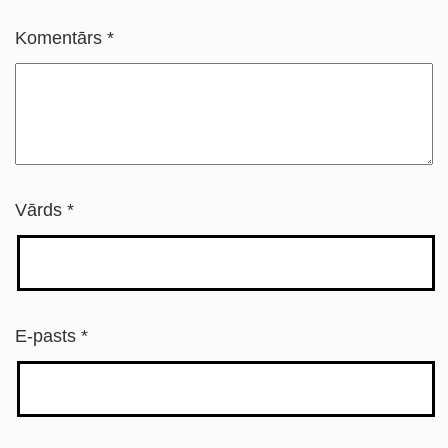
Komentārs
*
Vārds
*
E-pasts
*