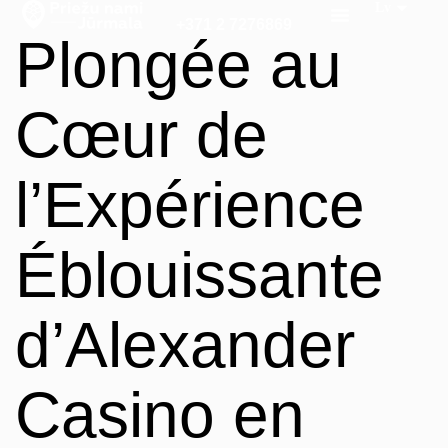
+371 2 7276869
Plongée au
Cœur de
l’Expérience
Éblouissante
d’Alexander
Casino en