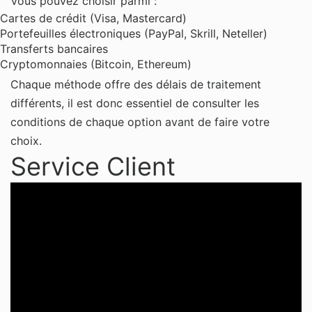
Vous pouvez choisir parmi :
Cartes de crédit (Visa, Mastercard)
Portefeuilles électroniques (PayPal, Skrill, Neteller)
Transferts bancaires
Cryptomonnaies (Bitcoin, Ethereum)
Chaque méthode offre des délais de traitement
différents, il est donc essentiel de consulter les
conditions de chaque option avant de faire votre
choix.
Service Client