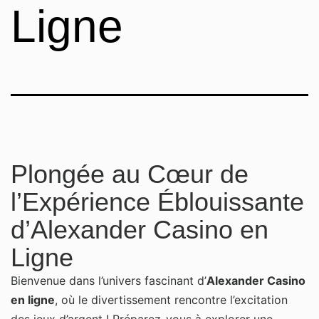
Ligne
Plongée au Cœur de
l’Expérience Éblouissante
d’Alexander Casino en
Ligne
Bienvenue dans l’univers fascinant d’
Alexander Casino
en ligne
, où le divertissement rencontre l’excitation