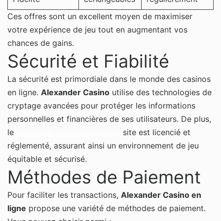
Ces offres sont un excellent moyen de maximiser
votre expérience de jeu tout en augmentant vos
chances de gains.
Sécurité et Fiabilité
La sécurité est primordiale dans le monde des casinos
en ligne.
Alexander Casino
utilise des technologies de
cryptage avancées pour protéger les informations
personnelles et financières de ses utilisateurs. De plus,
le
alexander casino connexion
site est licencié et
réglementé, assurant ainsi un environnement de jeu
équitable et sécurisé.
Méthodes de Paiement
Pour faciliter les transactions,
Alexander Casino en
ligne
propose une variété de méthodes de paiement.