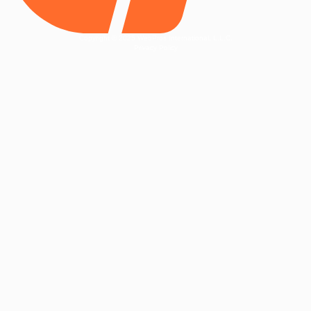
Copyright © 2025 WebPros International, L.L.C.
Privacy Policy