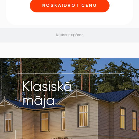
NOSKAIDROT CENU
Kreisais spārns
Klasiskā
māja