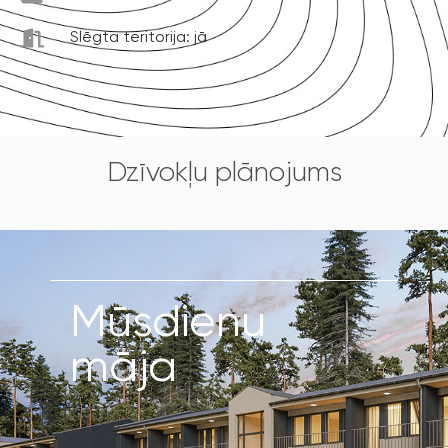
Slēgta teritorija: jā
Dzīvokļu plānojums
Mūsdienu
māja