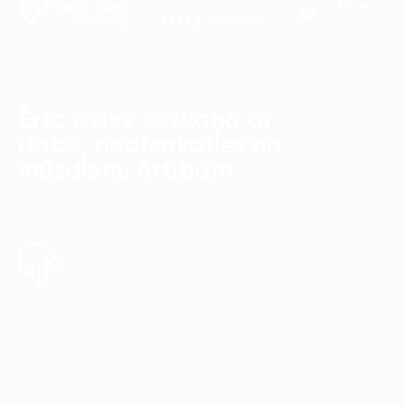
+371 2 7276869
Ērta dzīve saskaņā ar
dabu, neatsakoties no
mūsdienu ērtībām