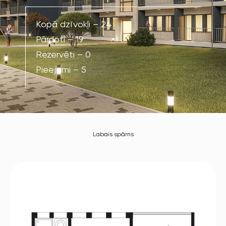
Kopā dzīvokļi – 24
Pārdoti – 19
Rezervēti – 0
Pieejami – 5
Labais spārns