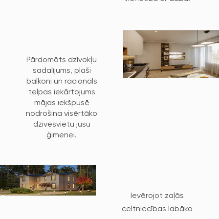
Pārdomāts dzīvokļu
sadalījums, plaši
balkoni un racionāls
telpas iekārtojums
mājas iekšpusē
nodrošina visērtāko
dzīvesvietu jūsu
ģimenei.
Ievērojot zaļās
celtniecības labāko