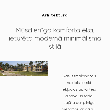
Arhitektūra
Mūsdienīga komforta ēka,
ieturēta modernā minimālisma
stilā
Ēkas izsmalcinātais
veidols lieliski
iekļaujas apkārtējā
ainavā un rada
sajūtu par pilnīgu
vienotību ar dabu.