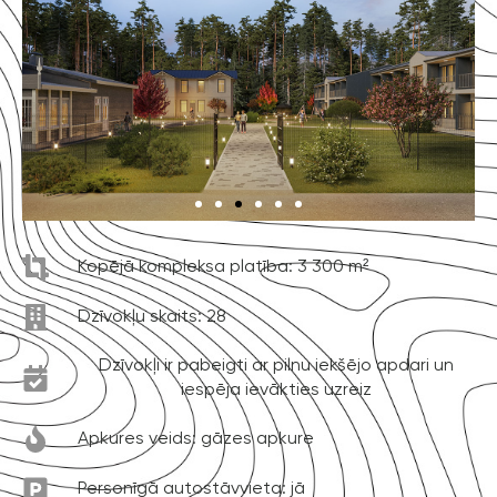
Kopējā kompleksa platība: 3 300 m²
Dzīvokļu skaits: 28
Dzīvokļi ir pabeigti ar pilnu iekšējo apdari un
iespēja ievākties uzreiz
Apkures veids: gāzes apkure
Personīgā autostāvvieta: jā