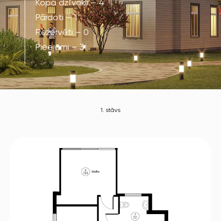
Kopā dzīvokļi – 4
Pārdoti – 1
Rezervēti – 0
Pieejami – 3
1. stāvs