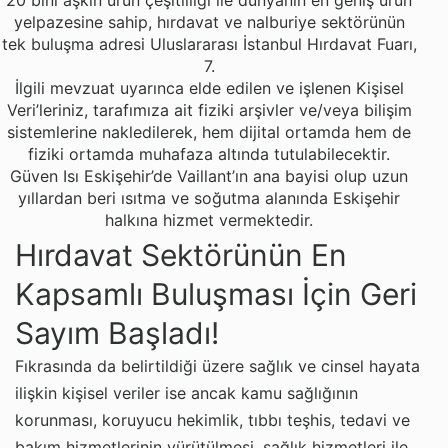
20 bini aşkın ürün çeşitliliği ile dünyanın en geniş ürün
yelpazesine sahip, hırdavat ve nalburiye sektörünün
tek buluşma adresi Uluslararası İstanbul Hırdavat Fuarı,
7.
İlgili mevzuat uyarınca elde edilen ve işlenen Kişisel
Veri’leriniz, tarafımıza ait fiziki arşivler ve/veya bilişim
sistemlerine nakledilerek, hem dijital ortamda hem de
fiziki ortamda muhafaza altında tutulabilecektir.
Güven Isı Eskişehir’de Vaillant’ın ana bayisi olup uzun
yıllardan beri ısıtma ve soğutma alanında Eskişehir
halkına hizmet vermektedir.
Hırdavat Sektörünün En
Kapsamlı Buluşması İçin Geri
Sayım Başladı!
Fıkrasında da belirtildiği üzere sağlık ve cinsel hayata
ilişkin kişisel veriler ise ancak kamu sağlığının
korunması, koruyucu hekimlik, tıbbı teşhis, tedavi ve
bakım hizmetlerinin yürütülmesi, sağlık hizmetleri ile