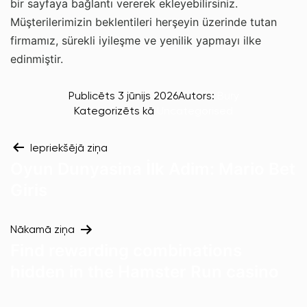
bir sayfaya bağlantı vererek ekleyebilirsiniz.
Müşterilerimizin beklentileri herşeyin üzerinde tutan
firmamız, sürekli iyileşme ve yenilik yapmayı ilke
edinmiştir.
Publicēts
3 jūnijs 2026
Autors:
Bury
Kategorizēts kā
Uncategorised
Iepriekšējā ziņa
Oyun Dunyasina İlk Adim: Mario Bet
Giris
Nākamā ziņa
Find rewarding combinations
hidden in the Hamster Run casino