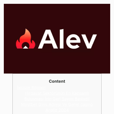
Content
İletişim Bilgileri
Hırdavat Sektörünün En Kapsamlı
Buluşması İçin Geri Sayım Başladı!
Mostbet Giriş Adresi Ve Genel casino
Analiz 2024