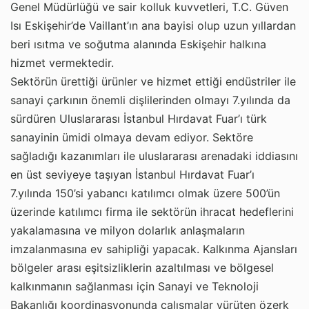
Genel Müdürlüğü ve sair kolluk kuvvetleri, T.C. Güven
Isı Eskişehir’de Vaillant’ın ana bayisi olup uzun yıllardan
beri ısıtma ve soğutma alanında Eskişehir halkına
hizmet vermektedir.
Sektörün ürettiği ürünler ve hizmet ettiği endüstriler ile
sanayi çarkının önemli dişlilerinden olmayı 7.yılında da
sürdüren Uluslararası İstanbul Hırdavat Fuar’ı türk
sanayinin ümidi olmaya devam ediyor. Sektöre
sağladığı kazanımları ile uluslararası arenadaki iddiasını
en üst seviyeye taşıyan İstanbul Hırdavat Fuar’ı
7.yılında 150’si yabancı katılımcı olmak üzere 500’ün
üzerinde katılımcı firma ile sektörün ihracat hedeflerini
yakalamasına ve milyon dolarlık anlaşmaların
imzalanmasına ev sahipliği yapacak. Kalkınma Ajansları
bölgeler arası eşitsizliklerin azaltılması ve bölgesel
kalkınmanın sağlanması için Sanayi ve Teknoloji
Bakanlığı koordinasyonunda çalışmalar yürüten özerk