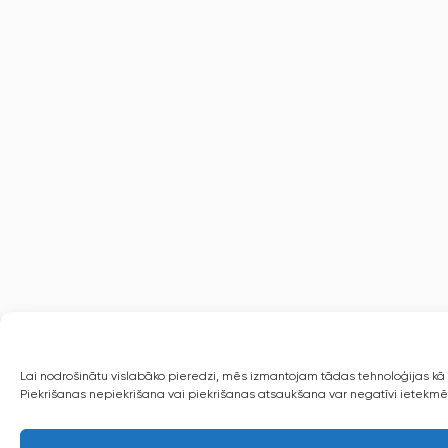
Lai nodrošinātu vislabāko pieredzi, mēs izmantojam tādas tehnoloģijas kā s
Piekrišanas nepiekrišana vai piekrišanas atsaukšana var negatīvi ietekmēt 