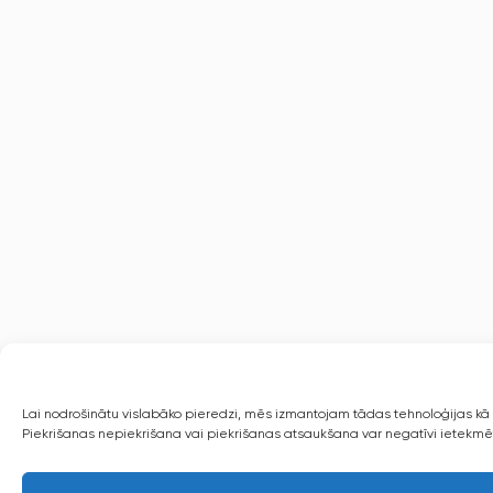
Lai nodrošinātu vislabāko pieredzi, mēs izmantojam tādas tehnoloģijas kā s
Piekrišanas nepiekrišana vai piekrišanas atsaukšana var negatīvi ietekmēt 