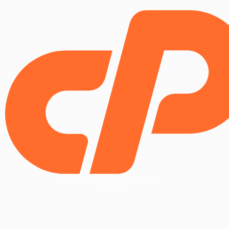
Copyright © 2025 WebPros International, L.L.C.
Privacy Policy