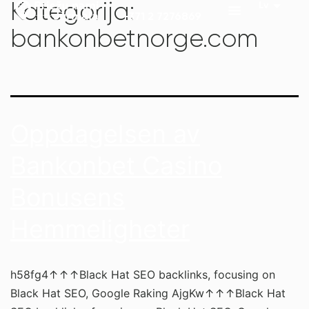
Kategorija:
+371 2 7276869
bankonbetnorge.com
Oppdagelsen av
Bankonbet Casino
Bonusens
Hemmeligheter
h58fg4↑↑↑Black Hat SEO backlinks, focusing on
Black Hat SEO, Google Raking AjgKw↑↑↑Black Hat