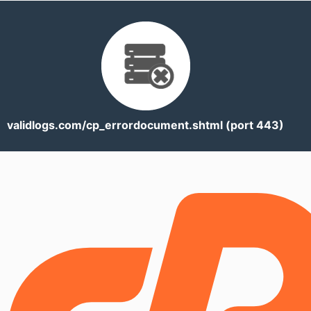
validlogs.com/cp_errordocument.shtml (port 443)