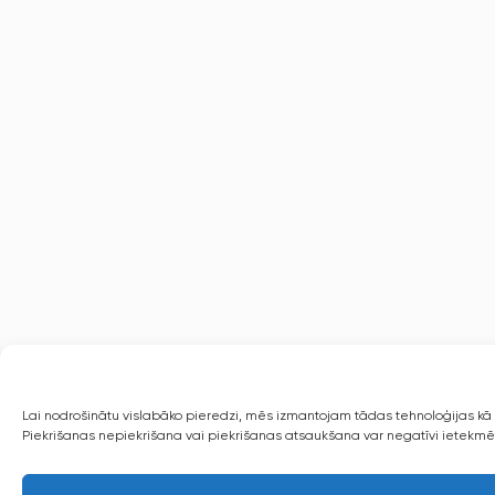
Lai nodrošinātu vislabāko pieredzi, mēs izmantojam tādas tehnoloģijas kā s
Piekrišanas nepiekrišana vai piekrišanas atsaukšana var negatīvi ietekmēt 