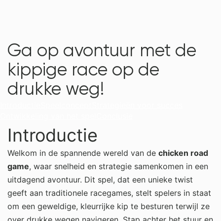
Ga op avontuur met de
kippige race op de
drukke weg!
Introductie
Speelconcept
Strategieën voor succes
Ontwikkeling van het spel
Conclusie
Introductie
Welkom in de spannende wereld van de
chicken road
game
, waar snelheid en strategie samenkomen in een
uitdagend avontuur. Dit spel, dat een unieke twist
geeft aan traditionele racegames, stelt spelers in staat
om een geweldige, kleurrijke kip te besturen terwijl ze
over drukke wegen navigeren. Stap achter het stuur en