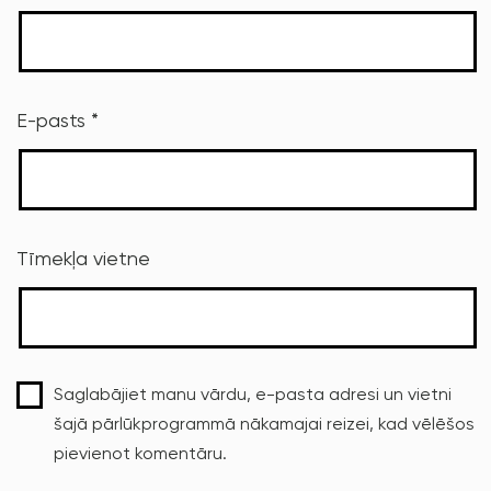
E-pasts
*
Tīmekļa vietne
Saglabājiet manu vārdu, e-pasta adresi un vietni
šajā pārlūkprogrammā nākamajai reizei, kad vēlēšos
pievienot komentāru.