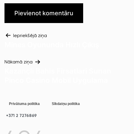
Iepriekšējā ziņa
Mines Oyununda Hızlı Çıkış
Nākamā ziņa
Kazançli Bahis Firsatlari Sunan
Pinco Casino Mobil Uygulama
Privātuma politika
Sīkdatņu politika
+371 2 7276869