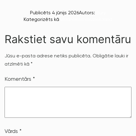
Publicēts
4 jūnijs 2026
Autors:
Bury
Kategorizēts kā
vlaanderenmuziek.land
Rakstiet savu komentāru
Jūsu e-pasta adrese netiks publicēta.
Obligātie lauki ir
atzīmēti kā
*
Komentārs
*
Vārds
*