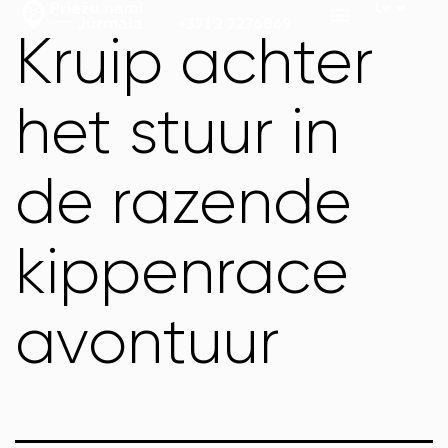
+371 2 7276869
Kruip achter
het stuur in
de razende
kippenrace
avontuur