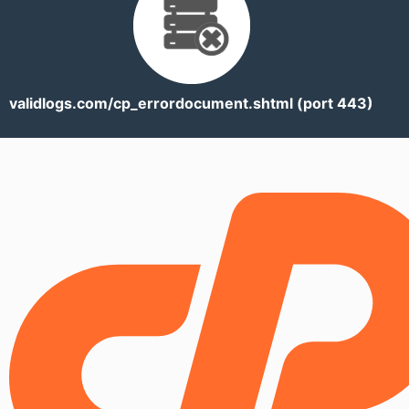
validlogs.com/cp_errordocument.shtml (port 443)