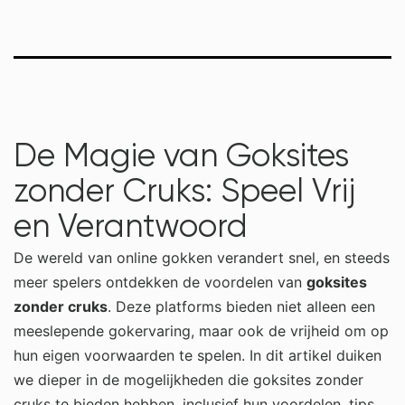
De Magie van Goksites
zonder Cruks: Speel Vrij
en Verantwoord
De wereld van online gokken verandert snel, en steeds
meer spelers ontdekken de voordelen van
goksites
zonder cruks
. Deze platforms bieden niet alleen een
meeslepende gokervaring, maar ook de vrijheid om op
hun eigen voorwaarden te spelen. In dit artikel duiken
we dieper in de mogelijkheden die goksites zonder
cruks te bieden hebben, inclusief hun voordelen, tips