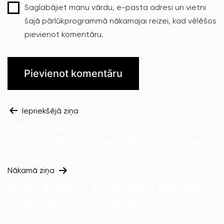
Saglabājiet manu vārdu, e-pasta adresi un vietni
šajā pārlūkprogrammā nākamajai reizei, kad vēlēšos
pievienot komentāru.
Iepriekšējā ziņa
Învață cum funcționează
bonusurile cu Sweet Bonanza demo
Nākamā ziņa
Rotiri gratuite și câștiguri fabuloase
te așteaptă în Sweet Bonanza