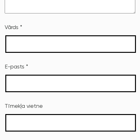
Vārds
*
E-pasts
*
Tīmekļa vietne