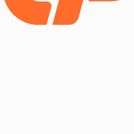
Copyright © 2025 WebPros International, L.L.C.
Privacy Policy