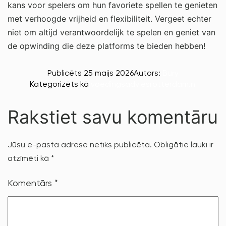
kans voor spelers om hun favoriete spellen te genieten
met verhoogde vrijheid en flexibiliteit. Vergeet echter
niet om altijd verantwoordelijk te spelen en geniet van
de opwinding die deze platforms te bieden hebben!
Publicēts
25 maijs 2026
Autors:
Bury
Kategorizēts kā
voedingsadviesrotterdam.nl
Rakstiet savu komentāru
Jūsu e-pasta adrese netiks publicēta.
Obligātie lauki ir
atzīmēti kā
*
Komentārs
*