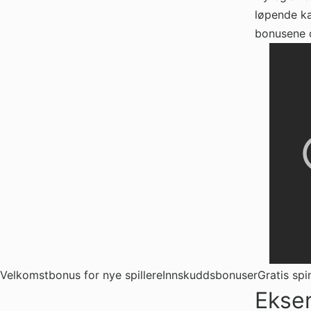
løpende ka
bonusene d
Velkomstbonus for nye spillere
Innskuddsbonuser
Gratis spi
Ekse