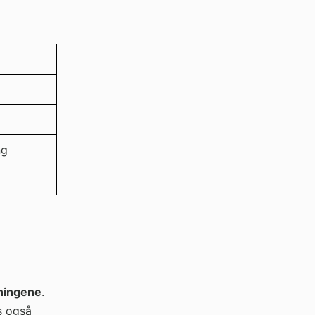
ng
ningene
.
s også