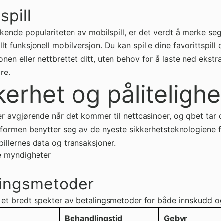
spill
ende populariteten av mobilspill, er det verdt å merke seg
ullt funksjonell mobilversjon. Du kan spille dine favorittspill 
onen eller nettbrettet ditt, uten behov for å laste ned ekstr
re.
kerhet og pålitelighe
er avgjørende når det kommer til nettcasinoer, og qbet tar 
ttformen benytter seg av de nyeste sikkerhetsteknologiene f
pillernes data og transaksjoner.
te myndigheter
lingsmetoder
r et bredt spekter av betalingsmetoder for både innskudd o
Behandlingstid
Gebyr