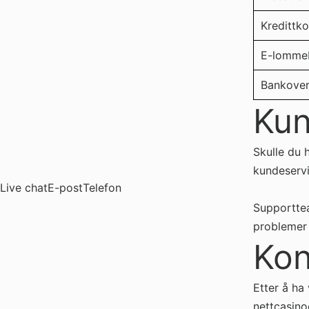
Kredittko
E-lomme
Bankover
Kun
Skulle du 
kundeservi
Live chat
E-post
Telefon
Supporttea
problemer 
Kon
Etter å ha
nettcasino