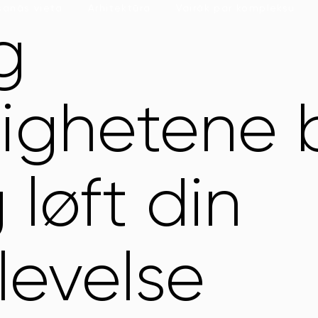
šanās vieta
Arhitektūra
Vairāk par kompleksu
g
ighetene 
løft din
levelse