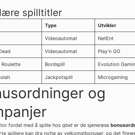
ære spilltitler
Type
Utvikler
Videoautomat
NetEnt
Dead
Videoautomat
Play’n GO
 Roulette
Bordspill
Evolution Gami
olah
Jackpotspill
Microgaming
usordninger og
panjer
tor fordel med å spille hos
qbet
er de sjenerøse
bonusord
rte spillere kan dra nytte av velkomstbonuser, og det finne