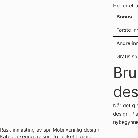
Her er et 
Bonus
Første i
Andre in
Gratis sp
Bru
des
Når det gj
design. Pl
nybegynner
Rask innlasting av spill
Mobilvennlig design
Kategorisering av spill for enkel tilgang