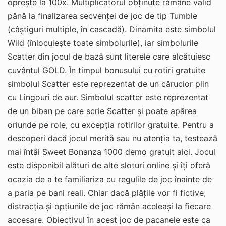
oprește la 100x. Multiplicatorul obținute rămâne valid
până la finalizarea secvenței de joc de tip Tumble
(câștiguri multiple, în cascadă). Dinamita este simbolul
Wild (înlocuiește toate simbolurile), iar simbolurile
Scatter din jocul de bază sunt literele care alcătuiesc
cuvântul GOLD. În timpul bonusului cu rotiri gratuite
simbolul Scatter este reprezentat de un cărucior plin
cu Lingouri de aur. Simbolul scatter este reprezentat
de un biban pe care scrie Scatter și poate apărea
oriunde pe role, cu excepția rotirilor gratuite. Pentru a
descoperi dacă jocul merită sau nu atenția ta, testează
mai întâi Sweet Bonanza 1000 demo gratuit aici. Jocul
este disponibil alături de alte sloturi online și îți oferă
ocazia de a te familiariza cu regulile de joc înainte de
a paria pe bani reali. Chiar dacă plățile vor fi fictive,
distracția și opțiunile de joc rămân aceleași la fiecare
accesare. Obiectivul în acest joc de pacanele este ca