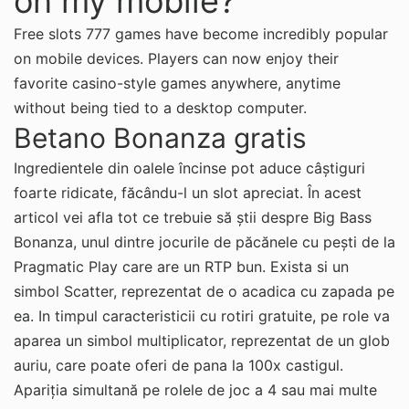
on my mobile?
Free slots 777 games have become incredibly popular
on mobile devices. Players can now enjoy their
favorite casino-style games anywhere, anytime
without being tied to a desktop computer.
Betano Bonanza gratis
Ingredientele din oalele încinse pot aduce câștiguri
foarte ridicate, făcându-l un slot apreciat. În acest
articol vei afla tot ce trebuie să știi despre Big Bass
Bonanza, unul dintre jocurile de păcănele cu pești de la
Pragmatic Play care are un RTP bun. Exista si un
simbol Scatter, reprezentat de o acadica cu zapada pe
ea. In timpul caracteristicii cu rotiri gratuite, pe role va
aparea un simbol multiplicator, reprezentat de un glob
auriu, care poate oferi de pana la 100x castigul.
Apariția simultană pe rolele de joc a 4 sau mai multe