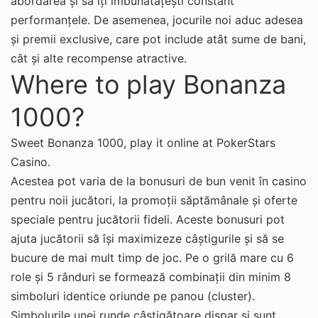
abordarea și să îți îmbunătățești constant
performanțele. De asemenea, jocurile noi aduc adesea
și premii exclusive, care pot include atât sume de bani,
cât și alte recompense atractive.
Where to play Bonanza
1000?
Sweet Bonanza 1000, play it online at PokerStars
Casino.
Acestea pot varia de la bonusuri de bun venit în casino
pentru noii jucători, la promoții săptămânale și oferte
speciale pentru jucătorii fideli. Aceste bonusuri pot
ajuta jucătorii să își maximizeze câștigurile și să se
bucure de mai mult timp de joc. Pe o grilă mare cu 6
role și 5 rânduri se formează combinații din minim 8
simboluri identice oriunde pe panou (cluster).
Simbolurile unei runde câștigătoare dispar și sunt