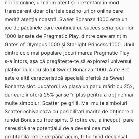
noroc online, urmărim atent și prezentăm în mod
transparent doar ofertele cazino-urilor online care
merită atenția noastră. Sweet Bonanza 1000 este un
joc de păcănele care continuă cu succes seria jocurilor
1000 lansate de Pragmatic Play, dintre care amintim
Gates of Olympus 1000 și Starlight Princess 1000. Unul
dintre cele mai populare jocuri marca Pragmatic Play
s-a întors, așa că pregătește-te să explorezi universul
plăților dulci cu slotul Sweet Bonanza 1000. Ante Bet
este o altă caracteristică specială oferită de Sweet
Bonanza slot. Jucătorul va plasa un pariu mărit cu 25x,
dar care îi oferă 25% șanse în plus pentru a obține mai
multe simboluri Scatter pe grilă. Mai multe simboluri
Scatter echivalează cu posibilități mărite de obținere a
rundei Bonus cu free spins. O rotire ce, la început, pare
nereușită are potențialul de a deveni cea mai
profitabilă rotire de până acum, totul fiind declanșat