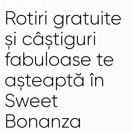
+371 2 7276869
Rotiri gratuite
și câștiguri
fabuloase te
așteaptă în
Sweet
Bonanza