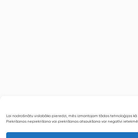
Lai nodrošinātu vislabāko pieredzi, mēs izmantojam tādas tehnoloģijas kā s
Piekrišanas nepiekrišana vai piekrišanas atsaukšana var negatīvi ietekmēt 