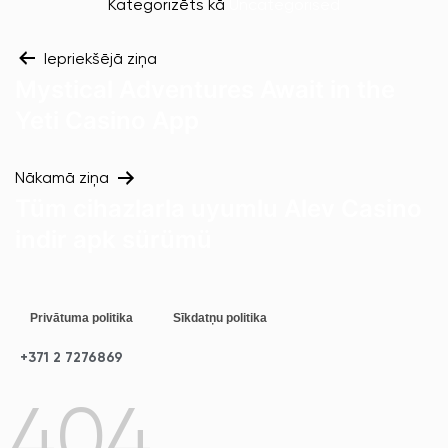
Kategorizēts kā
Uncategorised
Iepriekšējā ziņa
Mystical Adventures Await in the
Yeti Casino App
Nākamā ziņa
Tüm cihazlarla uyumlu Alev Casino
indir apk sürümü
Privātuma politika
Sīkdatņu politika
+371 2 7276869
404