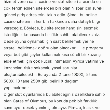
hizmet veren canlı casino ve slot siteleri arasında en
çok tercih edilen sitelerden biri olan Nisbar için sürekli
güncel giriş adreslerini takip edin. Şimdi, bu online
casino sitelerinin her biri hakkında daha detaylı bilgi
vereceğiz. Böylece, bu sitelerden hangisini seçmek
istediğiniz konusunda bir fikir sahibi olabileceksiniz.
Dede oyunu oynamak için saat belirlemek yerine
strateji belirlemek doğru olan olacaktır. Hile programı
veya bot gibi şeyler kullanmak kısa süreli bir kazanç
elde etmek için çok küçük ihtimaldir. Ayrıca yatırım ve
kazançları riske sokacak, yasal sorunlar
oluşturabilecektir. Bu oyunda 2 tane 1000X, 5 tane
500X, 10 tane 250X gibi belirli X dağıtımı
yapılmaktadır.
Diğer slot oyunlarında bulabileceğiniz özelliklere sahip
olan Gates of Olympus, bu konuda pek bir farklılık
sunmuyor desek yanılmış olmayız. Pin-Up, klasik ve