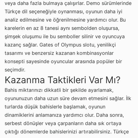
veya daha fazla bulmaya çalışırlar. Demo sürümlerinde
Türkçe dil seçeneğiyle oynanması, oyunun daha iyi
analiz edilmesine ve öğrenilmesine yardımcı olur. Bu
karelerin en az 8 tanesi aynı sembolden oluşursa,
şimşek oluşumu ile bu semboller silinir ve oyuncuya
kazanç sağlar. Gates of Olympus slotu, yenilikçi
tasarımı ve benzersiz kazanan kombinasyonlar
konsepti sayesinde oyuncular arasında popüler bir
seçimdir.
Kazanma Taktikleri Var Mı?
Bahis miktarınızı dikkatli bir şekilde ayarlamak,
oyununuzun daha uzun süre devam etmesini sağlar. İlk
turlarda düşük bahislerle başlamak, oyunun
dinamiklerini anlamanıza yardımcı olur. Daha sonra,
serbest dönüşler veya çarpanların daha sık ortaya
çıktığı dönemlerde bahislerinizi artırabilirsiniz. Türkçe