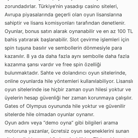
zorundadırlar. Türkiye’nin yasadışı casino siteleri,
Avrupa piyasalarında geçerli olan oyun lisanslarına
sahiptir ve lisans komisyonları tarafından denetlenir.
Oyunlar, bonus satın alarak oynanabilir ve en az 100 TL
bahis yatırarak başlanabilir. Slot çevirme işlemleri için
spin tuşuna basılır ve sembollerin dönmesiyle para
kazanılır. 8 ya da daha fazla aynı sembolle daha fazla
kazanma şansı vardır ve free spin özelliği
bulunmaktadır. Sahte ve dolandırıcı oyun sitelerinde,
online oyunlarda hile yöntemleri kullanılabiliyor. Lisanslı
oyun sitelerinde ise hiçbir zaman oyun hilesi yoktur ve
üyelerin hesap güvenliği her zaman korunmaya çalışılır.
Gates of Olympus oyununda hile yoktur ve güvenilir
sitelerde hile olmadan oyunlar oynanır.
Oyun adını veya “demo oyna” gibi bilgileri arama
motoruna yazanlar, ücretsiz oyun seçeneklerini sunan