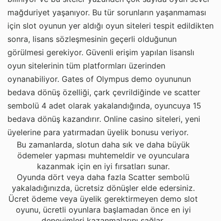
mağduriyet yaşanıyor. Bu tür sorunların yaşanmaması
için slot oyunun yer aldığı oyun siteleri tespit edildikten
sonra, lisans sözleşmesinin geçerli olduğunun
görülmesi gerekiyor. Güvenli erişim yapılan lisanslı
oyun sitelerinin tüm platformları üzerinden
oynanabiliyor. Gates of Olympus demo oyununun
bedava dönüş özelliği, çark çevrildiğinde ve scatter
sembolü 4 adet olarak yakalandığında, oyuncuya 15
bedava dönüş kazandırır. Online casino siteleri, yeni
üyelerine para yatırmadan üyelik bonusu veriyor.
Bu zamanlarda, slotun daha sık ve daha büyük
ödemeler yapması muhtemeldir ve oyunculara
kazanmak için en iyi fırsatları sunar.
Oyunda dört veya daha fazla Scatter sembolü
yakaladığınızda, ücretsiz dönüşler elde edersiniz.
Ücret ödeme veya üyelik gerektirmeyen demo slot
oyunu, ücretli oyunlara başlamadan önce en iyi
deneyimleri kazanmalarını sağlar.