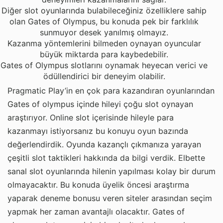
Diğer slot oyunlarında bulabileceğiniz özelliklere sahip
olan Gates of Olympus, bu konuda pek bir farklılık
sunmuyor desek yanılmış olmayız.
Kazanma yöntemlerini bilmeden oynayan oyuncular
büyük miktarda para kaybedebilir.
Gates of Olympus slotlarını oynamak heyecan verici ve
ödüllendirici bir deneyim olabilir.
Pragmatic Play’in en çok para kazandıran oyunlarından
Gates of olympus içinde hileyi çoğu slot oynayan
araştırıyor. Online slot içerisinde hileyle para
kazanmayı istiyorsanız bu konuyu oyun bazında
değerlendirdik. Oyunda kazançlı çıkmanıza yarayan
çeşitli slot taktikleri hakkında da bilgi verdik. Elbette
sanal slot oyunlarında hilenin yapılması kolay bir durum
olmayacaktır. Bu konuda üyelik öncesi araştırma
yaparak deneme bonusu veren siteler arasından seçim
yapmak her zaman avantajlı olacaktır. Gates of