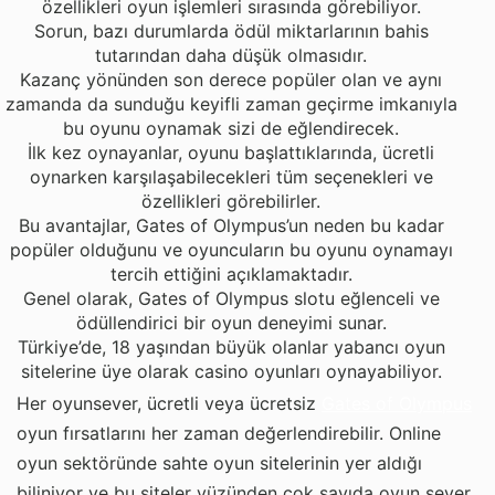
özellikleri oyun işlemleri sırasında görebiliyor.
Sorun, bazı durumlarda ödül miktarlarının bahis
tutarından daha düşük olmasıdır.
Kazanç yönünden son derece popüler olan ve aynı
zamanda da sunduğu keyifli zaman geçirme imkanıyla
bu oyunu oynamak sizi de eğlendirecek.
İlk kez oynayanlar, oyunu başlattıklarında, ücretli
oynarken karşılaşabilecekleri tüm seçenekleri ve
özellikleri görebilirler.
Bu avantajlar, Gates of Olympus’un neden bu kadar
popüler olduğunu ve oyuncuların bu oyunu oynamayı
tercih ettiğini açıklamaktadır.
Genel olarak, Gates of Olympus slotu eğlenceli ve
ödüllendirici bir oyun deneyimi sunar.
Türkiye’de, 18 yaşından büyük olanlar yabancı oyun
sitelerine üye olarak casino oyunları oynayabiliyor.
Her oyunsever, ücretli veya ücretsiz
Gates of Olympus
oyun fırsatlarını her zaman değerlendirebilir. Online
oyun sektöründe sahte oyun sitelerinin yer aldığı
biliniyor ve bu siteler yüzünden çok sayıda oyun sever