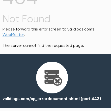
Not Found
Please forward this error screen to validlogs.com's
WebMaster
.
The server cannot find the requested page:
validlogs.com/cp_errordocument.shtml (port 443)