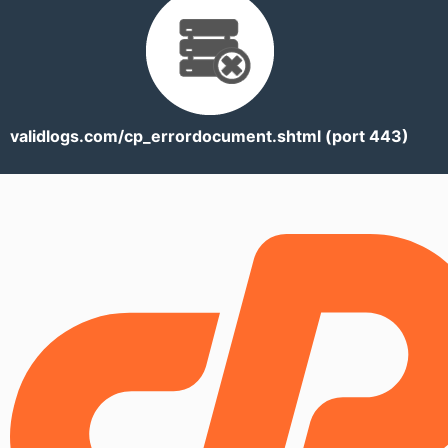
validlogs.com/cp_errordocument.shtml (port 443)