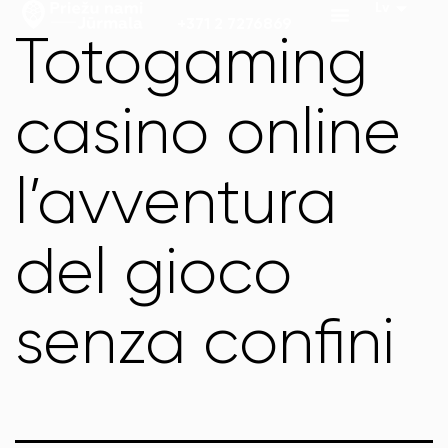
+371 2 7276869
Totogaming
casino online
l’avventura
del gioco
senza confini