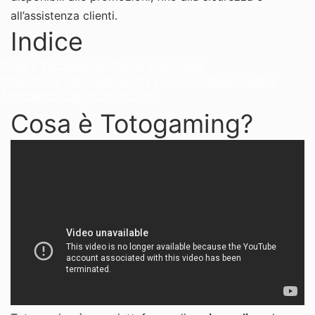
all’assistenza clienti.
Indice
Cosa è Totogaming?
Giochi Disponibili
Promozioni e Bonus
Sicurezza e Gioco Responsabile
Assistenza Clienti
Conclusione
Cosa è Totogaming?