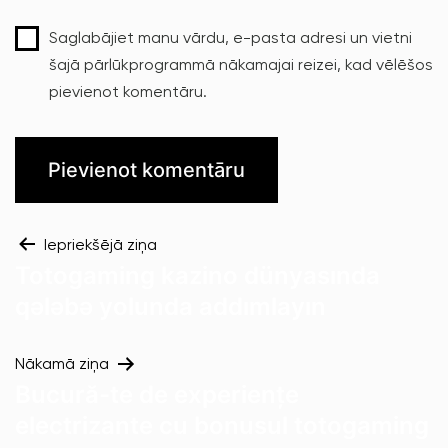
Saglabājiet manu vārdu, e-pasta adresi un vietni
šajā pārlūkprogrammā nākamajai reizei, kad vēlēšos
pievienot komentāru.
Iepriekšējā ziņa
Totogaming kazino dünyasında
qələbə yolunda addımlayın
Nākamā ziņa
Bucură-te de experiențe
electrizante cu bonusul totogaming