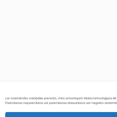
Lai nodrošinātu vislabāko pieredzi, mēs izmantojam tādas tehnoloģijas kā s
Piekrišanas nepiekrišana vai piekrišanas atsaukšana var negatīvi ietekmēt 