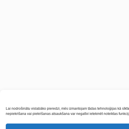
Lai nodrošinātu vislabāko pieredzi, mēs izmantojam tādas tehnoloģijas kā sīkfai
nepiekrišana vai piekrišanas atsaukšana var negatīvi ietekmēt noteiktas funkcij