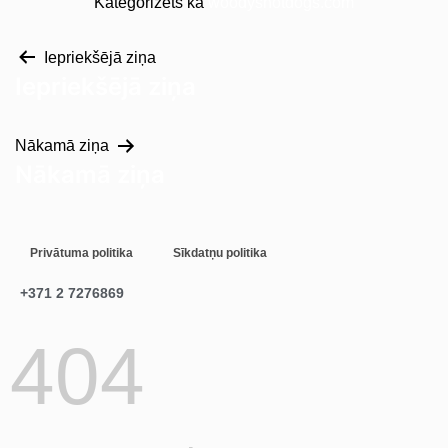
Kategorizēts kā
woodyshotdogs.com
Iepriekšējā ziņa
Iepriekšējā ziņa
Nākamā ziņa
Nākamā ziņa
Privātuma politika
Sīkdatņu politika
+371 2 7276869
404