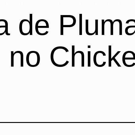
anās vieta
Arhitektūra
Vairāk par kompleksu
Dz
a de Plum
 no Chick