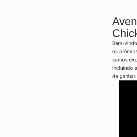
Aven
Chic
Bem-vindo
os prêmios
vamos expl
incluindo 
de ganhar.