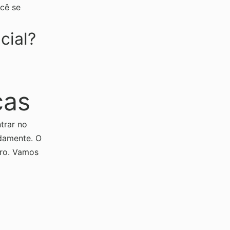
ocê se
cial?
cas
ntrar no
idamente. O
aro. Vamos