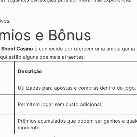
ivos.
mios e Bônus
 Shoot Casino
é conhecido por oferecer uma ampla gama 
qui estão alguns dos mais atraentes:
Descrição
Utilizadas para apostas e compras dentro do jogo.
Permitem jogar sem custo adicional.
Prêmios acumulados que podem ser ganhos a qual
momento.