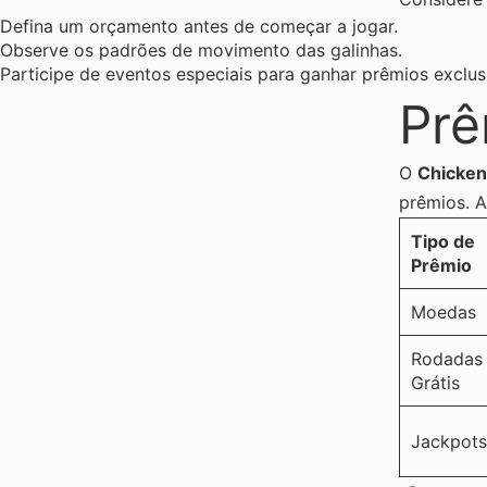
Defina um orçamento antes de começar a jogar.
Observe os padrões de movimento das galinhas.
Participe de eventos especiais para ganhar prêmios exclus
Prê
O
Chicken
prêmios. A
Tipo de
Prêmio
Moedas
Rodadas
Grátis
Jackpots