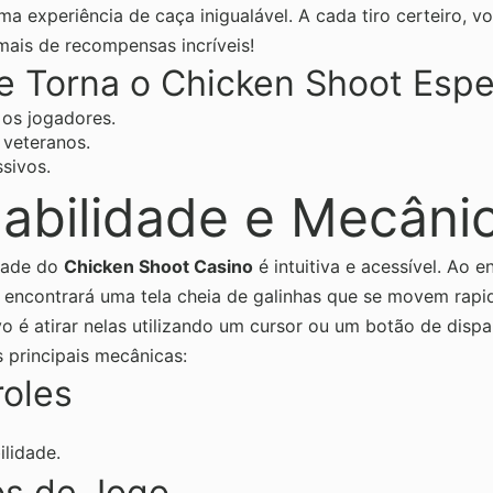
a experiência de caça inigualável. A cada tiro certeiro, v
ais de recompensas incríveis!
 Torna o Chicken Shoot Espe
 os jogadores.
 veteranos.
sivos.
abilidade e Mecâni
idade do
Chicken Shoot Casino
é intuitiva e acessível. Ao e
 encontrará uma tela cheia de galinhas que se movem rap
vo é atirar nelas utilizando um cursor ou um botão de disp
s principais mecânicas:
roles
ilidade.
s de Jogo