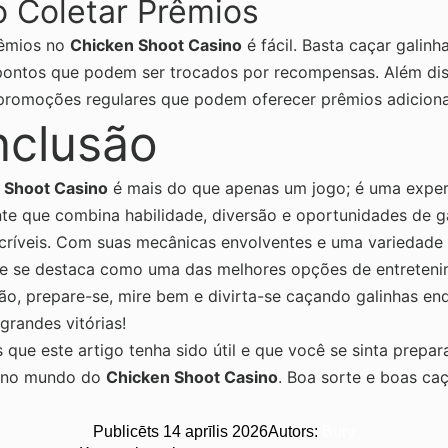
 Coletar Prêmios
rêmios no
Chicken Shoot Casino
é fácil. Basta caçar galinh
pontos que podem ser trocados por recompensas. Além dis
promoções regulares que podem oferecer prêmios adiciona
clusão
 Shoot Casino
é mais do que apenas um jogo; é uma exper
te que combina habilidade, diversão e oportunidades de g
ncríveis. Com suas mecânicas envolventes e uma variedad
ele se destaca como uma das melhores opções de entreten
tão, prepare-se, mire bem e divirta-se caçando galinhas en
grandes vitórias!
que este artigo tenha sido útil e que você se sinta prepa
 no mundo do
Chicken Shoot Casino
. Boa sorte e boas ca
Publicēts
14 aprīlis 2026
Autors:
Bury