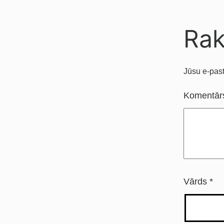
Rak
Jūsu e-past
Komentā
Vārds
*