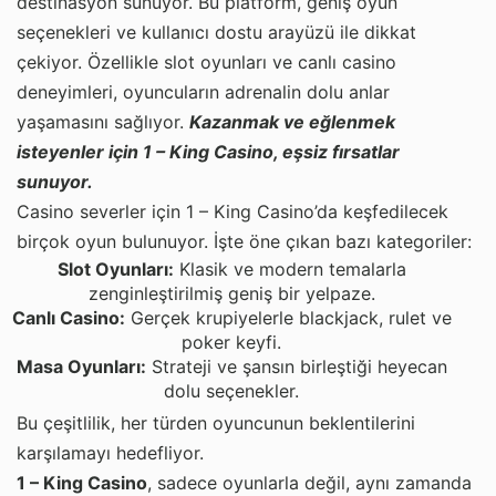
destinasyon sunuyor. Bu platform, geniş oyun
seçenekleri ve kullanıcı dostu arayüzü ile dikkat
çekiyor. Özellikle slot oyunları ve canlı casino
deneyimleri, oyuncuların adrenalin dolu anlar
yaşamasını sağlıyor.
Kazanmak ve eğlenmek
isteyenler için 1 – King Casino, eşsiz fırsatlar
sunuyor.
Casino severler için 1 – King Casino’da keşfedilecek
birçok oyun bulunuyor. İşte öne çıkan bazı kategoriler:
Slot Oyunları:
Klasik ve modern temalarla
zenginleştirilmiş geniş bir yelpaze.
Canlı Casino:
Gerçek krupiyelerle blackjack, rulet ve
poker keyfi.
Masa Oyunları:
Strateji ve şansın birleştiği heyecan
dolu seçenekler.
Bu çeşitlilik, her türden oyuncunun beklentilerini
karşılamayı hedefliyor.
1 – King Casino
, sadece oyunlarla değil, aynı zamanda