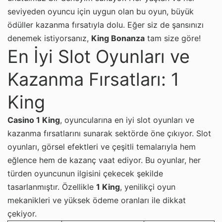
seviyeden oyuncu için uygun olan bu oyun, büyük
ödüller kazanma fırsatıyla dolu. Eğer siz de şansınızı
denemek istiyorsanız,
King Bonanza
tam size göre!
En İyi Slot Oyunları ve
Kazanma Fırsatları: 1
King
Casino 1 King
, oyuncularına en iyi slot oyunları ve
kazanma fırsatlarını sunarak sektörde öne çıkıyor. Slot
oyunları, görsel efektleri ve çeşitli temalarıyla hem
eğlence hem de kazanç vaat ediyor. Bu oyunlar, her
türden oyuncunun ilgisini çekecek şekilde
tasarlanmıştır. Özellikle
1 King
, yenilikçi oyun
mekanikleri ve yüksek ödeme oranları ile dikkat
çekiyor.