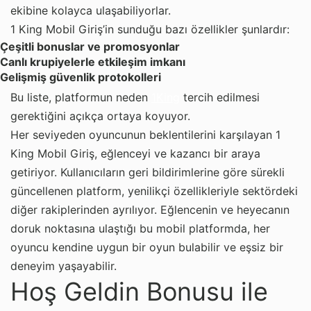
ekibine kolayca ulaşabiliyorlar.
1 King Mobil Giriş’in sunduğu bazı özellikler şunlardır:
Çeşitli bonuslar ve promosyonlar
Canlı krupiyelerle etkileşim imkanı
Gelişmiş güvenlik protokolleri
Bu liste, platformun neden
1King
tercih edilmesi
gerektiğini açıkça ortaya koyuyor.
Her seviyeden oyuncunun beklentilerini karşılayan 1
King Mobil Giriş, eğlenceyi ve kazancı bir araya
getiriyor. Kullanıcıların geri bildirimlerine göre sürekli
güncellenen platform, yenilikçi özellikleriyle sektördeki
diğer rakiplerinden ayrılıyor. Eğlencenin ve heyecanın
doruk noktasına ulaştığı bu mobil platformda, her
oyuncu kendine uygun bir oyun bulabilir ve eşsiz bir
deneyim yaşayabilir.
Hoş Geldin Bonusu ile