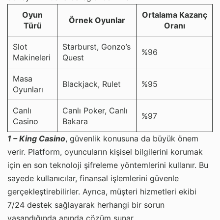
Oyun
Ortalama Kazanç
Örnek Oyunlar
Türü
Oranı
Slot
Starburst, Gonzo’s
%96
Makineleri
Quest
Masa
Blackjack, Rulet
%95
Oyunları
Canlı
Canlı Poker, Canlı
%97
Casino
Bakara
1 – King Casino
, güvenlik konusuna da büyük önem
verir. Platform, oyuncuların kişisel bilgilerini korumak
için en son teknoloji şifreleme yöntemlerini kullanır. Bu
sayede kullanıcılar, finansal işlemlerini güvenle
gerçekleştirebilirler. Ayrıca, müşteri hizmetleri ekibi
7/24 destek sağlayarak herhangi bir sorun
yaşandığında anında çözüm sunar.