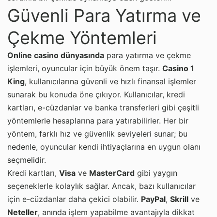
Güvenli Para Yatırma ve
Çekme Yöntemleri
Online casino dünyasında
para yatırma ve çekme
işlemleri, oyuncular için büyük önem taşır.
Casino 1
King
, kullanıcılarına güvenli ve hızlı finansal işlemler
sunarak bu konuda öne çıkıyor. Kullanıcılar, kredi
kartları, e-cüzdanlar ve banka transferleri gibi çeşitli
yöntemlerle hesaplarına para yatırabilirler. Her bir
yöntem, farklı hız ve güvenlik seviyeleri sunar; bu
nedenle, oyuncular kendi ihtiyaçlarına en uygun olanı
seçmelidir.
Kredi kartları,
Visa
ve
MasterCard
gibi yaygın
seçeneklerle kolaylık sağlar. Ancak, bazı kullanıcılar
için e-cüzdanlar daha çekici olabilir.
PayPal
,
Skrill
ve
Neteller
, anında işlem yapabilme avantajıyla dikkat