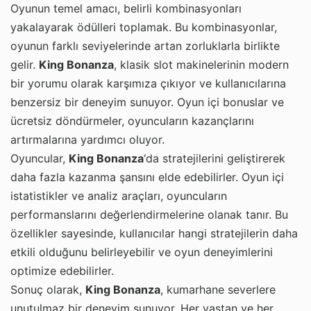
Oyunun temel amacı, belirli kombinasyonları
yakalayarak ödülleri toplamak. Bu kombinasyonlar,
oyunun farklı seviyelerinde artan zorluklarla birlikte
gelir.
King Bonanza
, klasik slot makinelerinin modern
bir yorumu olarak karşımıza çıkıyor ve kullanıcılarına
benzersiz bir deneyim sunuyor. Oyun içi bonuslar ve
ücretsiz döndürmeler, oyuncuların kazançlarını
artırmalarına yardımcı oluyor.
Oyuncular,
King Bonanza
‘da stratejilerini geliştirerek
daha fazla kazanma şansını elde edebilirler. Oyun içi
istatistikler ve analiz araçları, oyuncuların
performanslarını değerlendirmelerine olanak tanır. Bu
özellikler sayesinde, kullanıcılar hangi stratejilerin daha
etkili olduğunu belirleyebilir ve oyun deneyimlerini
optimize edebilirler.
Sonuç olarak,
King Bonanza
, kumarhane severlere
unutulmaz bir deneyim sunuyor. Her yaştan ve her