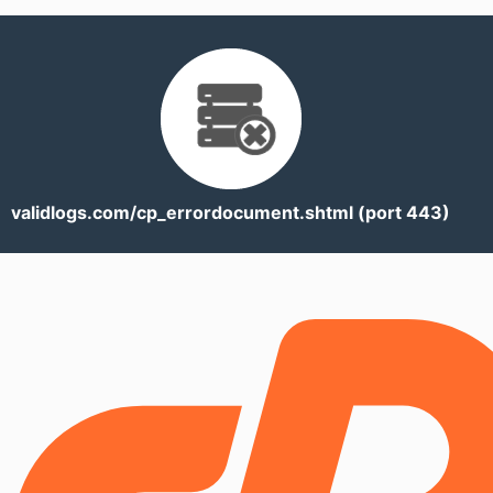
validlogs.com/cp_errordocument.shtml (port 443)