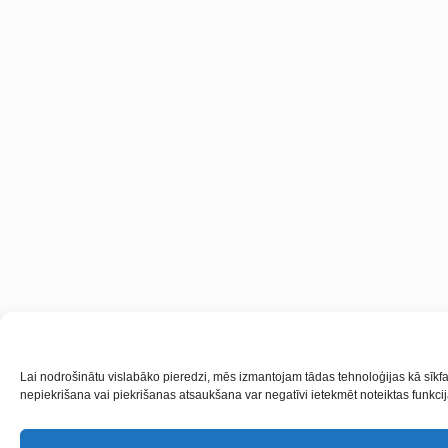
Lai nodrošinātu vislabāko pieredzi, mēs izmantojam tādas tehnoloģijas kā sīkfai
nepiekrišana vai piekrišanas atsaukšana var negatīvi ietekmēt noteiktas funkcij