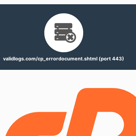
validlogs.com/cp_errordocument.shtml (port 443)