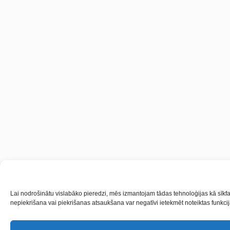
Lai nodrošinātu vislabāko pieredzi, mēs izmantojam tādas tehnoloģijas kā sīkfai
nepiekrišana vai piekrišanas atsaukšana var negatīvi ietekmēt noteiktas funkcij