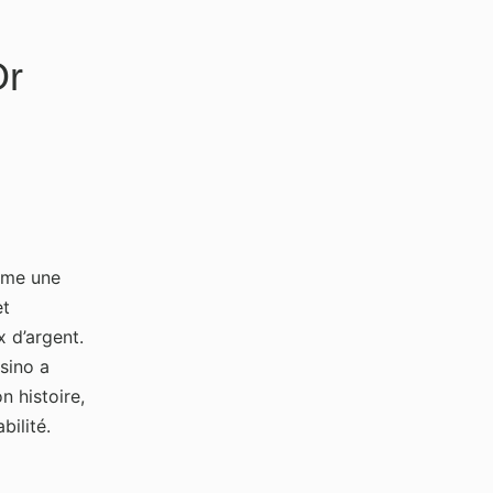
Or
mme une
et
 d’argent.
sino a
n histoire,
bilité.