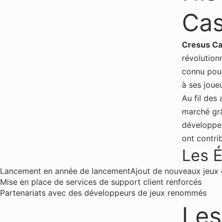
Cas
Cresus Ca
révolutionn
connu pour
à ses joue
Au fil des
marché grâ
développem
ont contri
Les 
Lancement en année de lancement
Ajout de nouveaux jeux
Mise en place de services de support client renforcés
Partenariats avec des développeurs de jeux renommés
Les