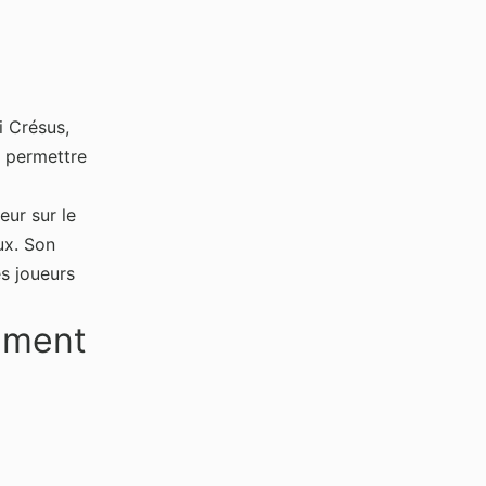
i Crésus,
e permettre
ur sur le
ux. Son
s joueurs
ement