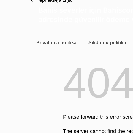
Iepriekšējā ziņa
Bahis severler için Bahisco
adresinde güvenilir ödeme 
Privātuma politika
Sīkdatņu politika
40
Please forward this error scr
The server cannot find the r