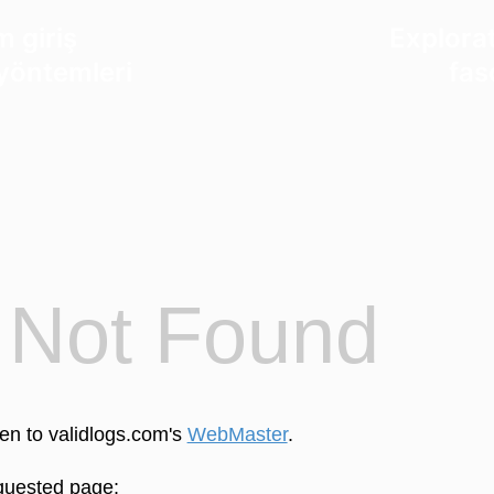
m giriş
Explora
yöntemleri
fas
4
Not Found
een to validlogs.com's
WebMaster
.
equested page: