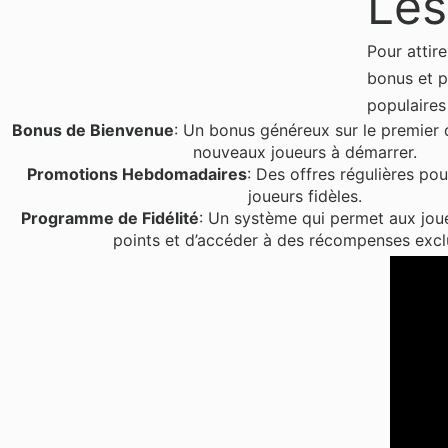
Les
Pour attire
bonus et p
populaires 
Bonus de Bienvenue
: Un bonus généreux sur le premier 
nouveaux joueurs à démarrer.
Promotions Hebdomadaires
: Des offres régulières po
joueurs fidèles.
Programme de Fidélité
: Un système qui permet aux jou
points et d’accéder à des récompenses excl