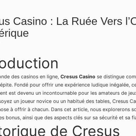
us Casino : La Ruée Vers l’
rique
s
roduction
nde des casinos en ligne,
Cresus Casino
se distingue co
pépite. Fondé pour offrir une expérience ludique inégalée, c
ent est devenu un incontournable pour les amateurs de jeux
oyez un joueur novice ou un habitué des tables, Cresus Ca
ose à offrir à chacun. Dans cet article, nous explorerons so
es bonus, ainsi que des aspects clés sur sa sécurité et sa fia
torique de Cresus