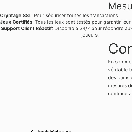
Mesu
Cryptage SSL
: Pour sécuriser toutes les transactions.
Jeux Certifiés
: Tous les jeux sont testés pour garantir leur 
Support Client Réactif
: Disponible 24/7 pour répondre au
joueurs.
Con
En somme
véritable 
des gains 
mesures de
continuera