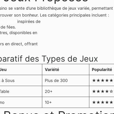
ino se vante d’une bibliothèque de jeux variée, permettant
trouver son bonheur. Les catégories principales incluent :
us france
inspirées de
 de fées.
tres, disponibles en
s en direct, offrant
aratif des Types de Jeux
Jeu
Variété
Popularité
 à Sous
Plus de 300
★★★★★
Table
20+
★★★★☆
ino
10+
★★★★★