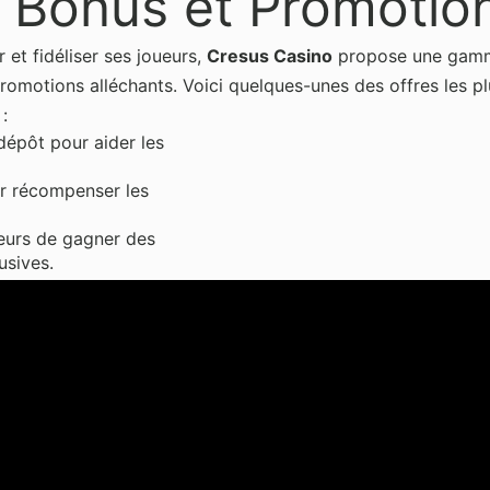
 Bonus et Promotio
r et fidéliser ses joueurs,
Cresus Casino
propose une gam
romotions alléchants. Voici quelques-unes des offres les pl
:
dépôt pour aider les
ur récompenser les
eurs de gagner des
usives.