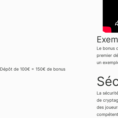
Exem
Le bonus d
premier dép
un exemple
Dépôt de 100€ = 150€ de bonus
Séc
La sécurit
de cryptag
des joueur
compétente