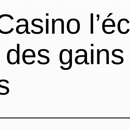
anās vieta
Arhitektūra
Vairāk par kompleksu
Dz
asino l’éc
 des gains
s