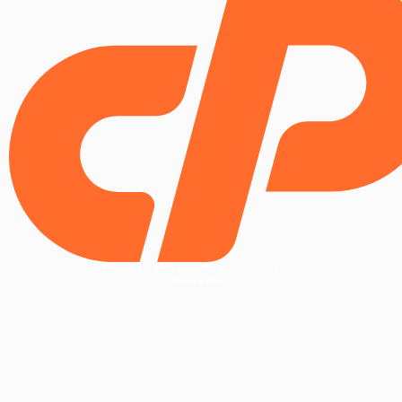
Copyright © 2025 WebPros International, L.L.C.
Privacy Policy