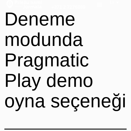
+371 2 7276869
Deneme
modunda
Pragmatic
Play demo
oyna seçeneği