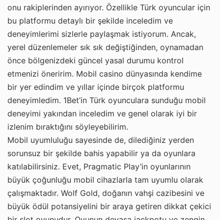
onu rakiplerinden ayırıyor. Özellikle Türk oyuncular için
bu platformu detaylı bir şekilde inceledim ve
deneyimlerimi sizlerle paylaşmak istiyorum. Ancak,
yerel düzenlemeler sık sık değiştiğinden, oynamadan
önce bölgenizdeki güncel yasal durumu kontrol
etmenizi öneririm. Mobil casino dünyasında kendime
bir yer edindim ve yıllar içinde birçok platformu
deneyimledim. 1Bet’in Türk oyunculara sunduğu mobil
deneyimi yakından inceledim ve genel olarak iyi bir
izlenim bıraktığını söyleyebilirim.
Mobil uyumluluğu sayesinde de, dilediğiniz yerden
sorunsuz bir şekilde bahis yapabilir ya da oyunlara
katılabilirsiniz. Evet, Pragmatic Play’in oyunlarının
büyük çoğunluğu mobil cihazlarla tam uyumlu olarak
çalışmaktadır. Wolf Gold, doğanın vahşi cazibesini ve
büyük ödül potansiyelini bir araya getiren dikkat çekici
bir slot oyunudur. Oyunun devasa jackpotu ve zengin