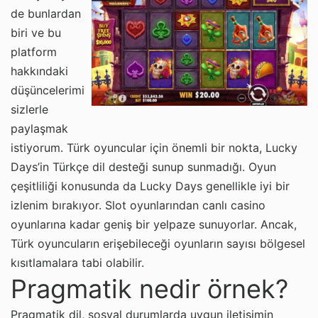
de bunlardan
biri ve bu
platform
hakkındaki
düşüncelerimi
sizlerle
paylaşmak
istiyorum. Türk oyuncular için önemli bir nokta, Lucky
Days’in Türkçe dil desteği sunup sunmadığı. Oyun
çeşitliliği konusunda da Lucky Days genellikle iyi bir
izlenim bırakıyor. Slot oyunlarından canlı casino
oyunlarına kadar geniş bir yelpaze sunuyorlar. Ancak,
Türk oyuncuların erişebileceği oyunların sayısı bölgesel
kısıtlamalara tabi olabilir.
Pragmatik nedir örnek?
Pragmatik dil, sosyal durumlarda uygun iletişimin