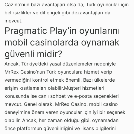
Cazino’nun bazı avantajları olsa da, Türk oyuncular için
belirsizlikler ve dil engeli gibi dezavantajları da
mevcut.
Pragmatic Play’in oyunlarını
mobil casinolarda oynamak
güvenli midir?
Ancak, Türkiye’deki yasal düzenlemeler nedeniyle
MrRex Casino’nun Türk oyunculara hizmet verip
vermediğini kontrol etmek önemli. Bazı ülkelerde
erişim kısıtlamaları olabilir.Müşteri hizmetleri
konusunda ise canlı sohbet ve e-posta seçenekleri
mevcut. Genel olarak, MrRex Casino, mobil casino
deneyimine önem veren oyuncular için iyi bir seçenek
olabilir. Ancak, her zaman olduğu gibi, oynamadan
önce platformun güvenilirliğini ve lisans bilgilerini