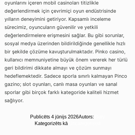
oyunlarını içeren mobil casinoları titizlikle
değerlendirmek için çevrimiçi oyun endüstrisinde
yılların deneyimini getiriyor. Kapsamlı inceleme
sürecimiz, oyuncuların güvenilir ve yetkili
değerlendirmelere erişmesini sağlar. Bu gibi sorunlar,
sosyal medya üzerinden bildirildiğinde genellikle hızlı
bir şekilde çözüme kavuşturulmaktadır. Pinko casino,
kullanıcı memnuniyetine büyük önem vererek her türlü
geri bildirimi dikkate almayı ve çözüm sunmayı
hedeflemektedir. Sadece sporla sınırlı kalmayan Pinсo
gazino; slot oyunları, canlı masa oyunları ve sanal
sporlar gibi birçok farklı kategoride kaliteli hizmet
sağlıyor.
Publicēts
4 jūnijs 2026
Autors:
Bury
Kategorizēts kā
Uncategorised