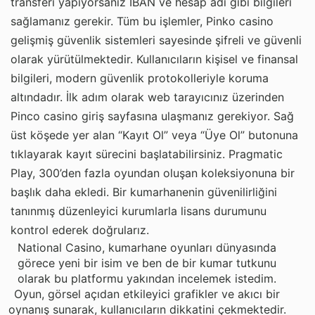
transferi yapıyorsanız IBAN ve hesap adı gibi bilgileri
sağlamanız gerekir. Tüm bu işlemler, Pinko casino
gelişmiş güvenlik sistemleri sayesinde şifreli ve güvenli
olarak yürütülmektedir. Kullanıcıların kişisel ve finansal
bilgileri, modern güvenlik protokolleriyle koruma
altındadır. İlk adım olarak web tarayıcınız üzerinden
Pinсo casino giriş sayfasına ulaşmanız gerekiyor. Sağ
üst köşede yer alan “Kayıt Ol” veya “Üye Ol” butonuna
tıklayarak kayıt sürecini başlatabilirsiniz. Pragmatic
Play, 300’den fazla oyundan oluşan koleksiyonuna bir
başlık daha ekledi. Bir kumarhanenin güvenilirliğini
tanınmış düzenleyici kurumlarla lisans durumunu
kontrol ederek doğrularız.
National Casino, kumarhane oyunları dünyasında
görece yeni bir isim ve ben de bir kumar tutkunu
olarak bu platformu yakından incelemek istedim.
Oyun, görsel açıdan etkileyici grafikler ve akıcı bir
oynanış sunarak, kullanıcıların dikkatini çekmektedir.