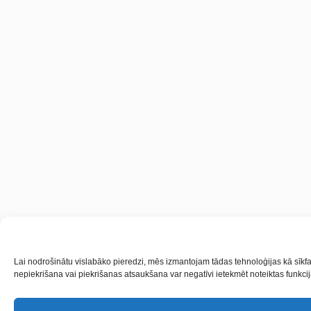
Lai nodrošinātu vislabāko pieredzi, mēs izmantojam tādas tehnoloģijas kā sīkfai
nepiekrišana vai piekrišanas atsaukšana var negatīvi ietekmēt noteiktas funkcij