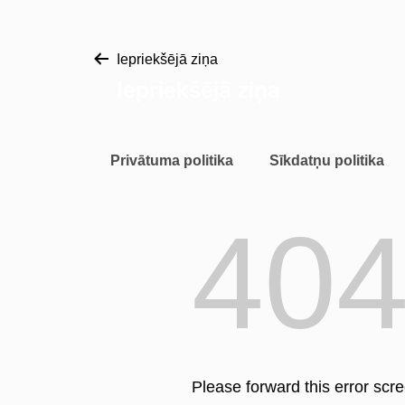
Iepriekšējā ziņa
Iepriekšējā ziņa
Privātuma politika
Sīkdatņu politika
40
Please forward this error scr