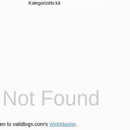
Kategorizēts kā
liraspinespana.com
4
Not Found
een to validlogs.com's
WebMaster
.