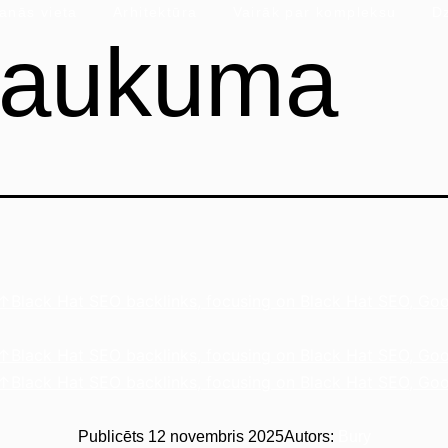
anās vieta
Arhitektūra
Vairāk par kompleksu
Dz
saukuma
lack Hat SEO backlinks, focusing on Black Hat SEO, Goo
lack Hat SEO backlinks, focusing on Black Hat SEO, Goo
lack Hat SEO backlinks, focusing on Black Hat SEO, Goo
Publicēts
12 novembris 2025
Autors:
Bury