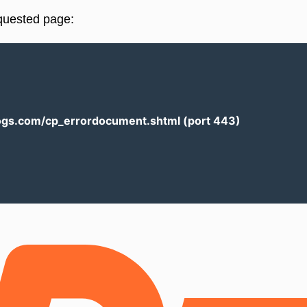
equested page:
logs.com/cp_errordocument.shtml (port 443)