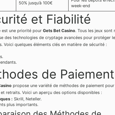
Pour les dépôts effect
50% jusqu’à 100€
week-end
urité et Fiabilité
é est une priorité pour
Gets Bet Casino
. Tous les jeux sont 
ilise des technologies de cryptage avancées pour protéger 
s. Voici quelques éléments clés en matière de sécurité :
s.
pendants.
hodes de Paiement
Casino
propose une variété de méthodes de paiement pour f
et retraits. Voici un aperçu des options disponibles :
iques :
Skrill, Neteller.
ts plus importants.
araison des Méthodes de