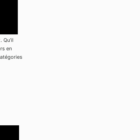
 Qu’il
rs en
catégories