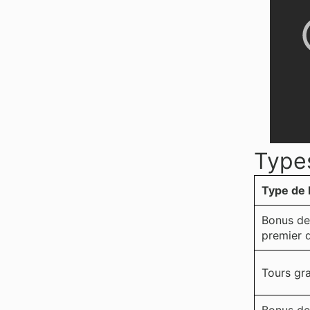
Type
Type de
Bonus de
premier 
Tours gra