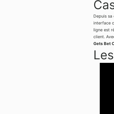
Cas
Depuis sa 
interface 
ligne est 
client. Av
Gets Bet 
Les