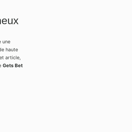
neux
 une
de haute
t article,
de
Gets Bet