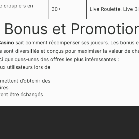
c croupiers en
30+
Live Roulette, Live B
 Bonus et Promotio
Casino
sait comment récompenser ses joueurs. Les bonus e
 sont diversifiés et conçus pour maximiser la valeur de c
ci quelques-unes des offres les plus intéressantes :
 utilisateurs lors de
rmettent d’obtenir des
ires.
ent être échangés