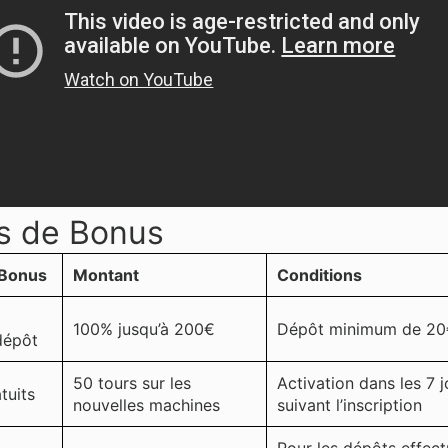
s de Bonus
 Bonus
Montant
Conditions
100% jusqu’à 200€
Dépôt minimum de 20
dépôt
50 tours sur les
Activation dans les 7 j
tuits
nouvelles machines
suivant l’inscription