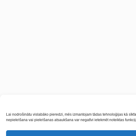
Lai nodrošinātu vislabāko pieredzi, mēs izmantojam tādas tehnoloģijas kā sīkfai
nepiekrišana vai piekrišanas atsaukšana var negatīvi ietekmēt noteiktas funkcij