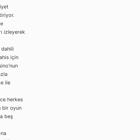
iyet
iriyor.
ve
rı izleyerek
dahili
ahis için
sino’nun
azla
e ile
ece herkes
u bir oyun
da beş
ona