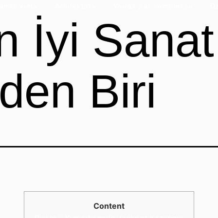
anās vieta
Arhitektūra
Vairāk par kompleksu
Dz
n İyi Sanat
nden Biri
Content