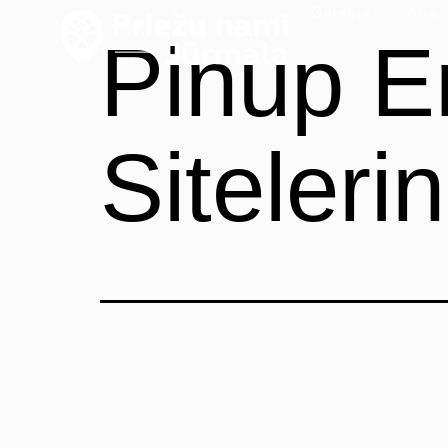
Galerija
Atraš
Pinup E
Siteleri