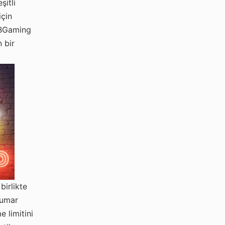
şitli
için
 BGaming
 bir
birlikte
kumar
 limitini