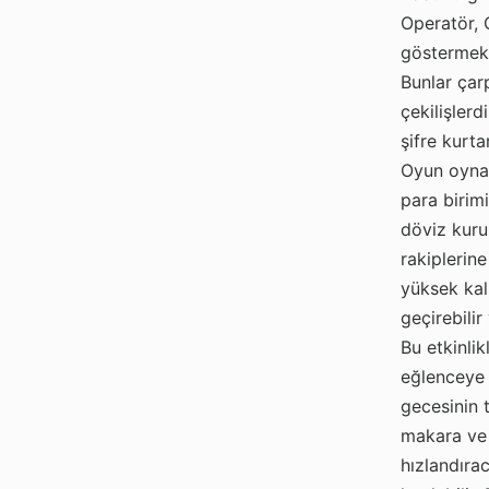
Operatör, 
göstermekt
Bunlar çarp
çekilişlerd
şifre kurta
Oyun oynam
para birimi
döviz kuru
rakiplerine
yüksek kali
geçirebilir
Bu etkinli
eğlenceye 
gecesinin 
makara ve 
hızlandıra