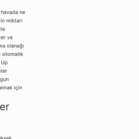
k havada ne
in miktarı
ite
ter ve
lma olanağı
Up otomatik
n Up
ter
ygun
almak için
er
üksek