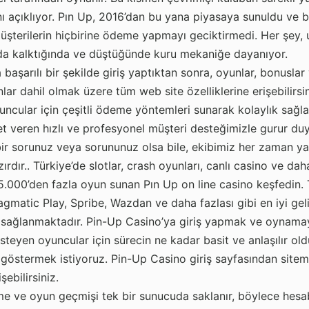
nı açıklıyor. Pın Up, 2016’dan bu yana piyasaya sunuldu ve 
üşterilerin hiçbirine ödeme yapmayı geciktirmedi. Her şey, u
a kalktığında ve düştüğünde kuru mekaniğe dayanıyor.
başarılı bir şekilde giriş yaptıktan sonra, oyunlar, bonuslar
ar dahil olmak üzere tüm web site özelliklerine erişebilirsi
uncular için çeşitli ödeme yöntemleri sunarak kolaylık sağla
t veren hızlı ve profesyonel müşteri desteğimizle gurur du
ir sorunuz veya sorununuz olsa bile, ekibimiz her zaman y
rdır.. Türkiye’de slotlar, crash oyunları, canlı casino ve dah
.000’den fazla oyun sunan Pın Up on line casino keşfedin.
gmatic Play, Spribe, Wazdan ve daha fazlası gibi en iyi geliş
 sağlanmaktadır. Pin-Up Casino’ya giriş yapmak ve oynama
steyen oyuncular için sürecin ne kadar basit ve anlaşılır ol
göstermek istiyoruz. Pin-Up Casino giriş sayfasından sitem
şebilirsiniz.
me ve oyun geçmişi tek bir sunucuda saklanır, böylece hesa