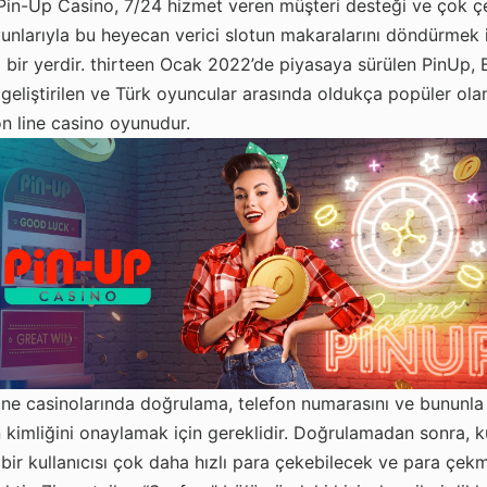
r. Pin-Up Casino, 7/24 hizmet veren müşteri desteği ve çok çe
unlarıyla bu heyecan verici slotun makaralarını döndürmek 
ir yerdir. thirteen Ocak 2022’de piyasaya sürülen PinUp,
 geliştirilen ve Türk oyuncular arasında oldukça popüler olan
on line casino oyunudur.
ine casinolarında doğrulama, telefon numarasını ve bununla 
kimliğini onaylamak için gereklidir. Doğrulamadan sonra, 
bir kullanıcısı çok daha hızlı para çekebilecek ve para çekme