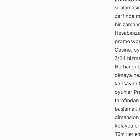
sıralaması
zarfında m
bir zamand
Hesabınıza 
promosyonl
Casino, oy
7/24 hizme
Herhangi b
olmaya hazı
kapsayan 5
oyunlar Pra
tarafından
başlamak i
dimension 
kolayca eri
Tüm ilerle