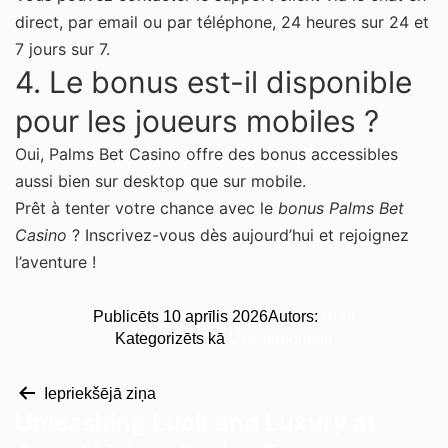
direct, par email ou par téléphone, 24 heures sur 24 et
7 jours sur 7.
4. Le bonus est-il disponible
pour les joueurs mobiles ?
Oui, Palms Bet Casino offre des bonus accessibles
aussi bien sur desktop que sur mobile.
Prêt à tenter votre chance avec le
bonus Palms Bet
Casino
? Inscrivez-vous dès aujourd’hui et rejoignez
l’aventure !
Publicēts
10 aprīlis 2026
Autors:
Bury
Kategorizēts kā
Uncategorised
Iepriekšējā ziņa
Unleashing Luck and Luxury at