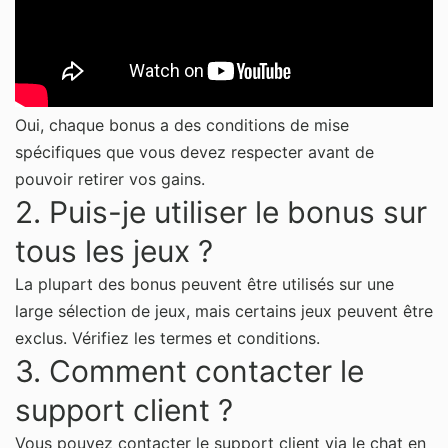
Oui, chaque bonus a des conditions de mise
spécifiques que vous devez respecter avant de
pouvoir retirer vos gains.
2. Puis-je utiliser le bonus sur
tous les jeux ?
La plupart des bonus peuvent être utilisés sur une
large sélection de jeux, mais certains jeux peuvent être
exclus. Vérifiez les termes et conditions.
3. Comment contacter le
support client ?
Vous pouvez contacter le support client via le chat en