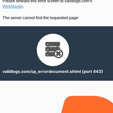
Please forward this error screen to validlogs.com's
WebMaster
.
The server cannot find the requested page:
validlogs.com/cp_errordocument.shtml (port 443)