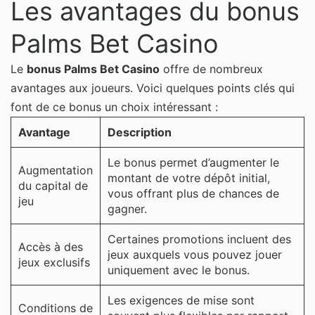
Les avantages du bonus
Palms Bet Casino
Le
bonus Palms Bet Casino
offre de nombreux
avantages aux joueurs. Voici quelques points clés qui
font de ce bonus un choix intéressant :
Avantage
Description
Le bonus permet d’augmenter le
Augmentation
montant de votre dépôt initial,
du capital de
vous offrant plus de chances de
jeu
gagner.
Certaines promotions incluent des
Accès à des
jeux auxquels vous pouvez jouer
jeux exclusifs
uniquement avec le bonus.
Les exigences de mise sont
Conditions de