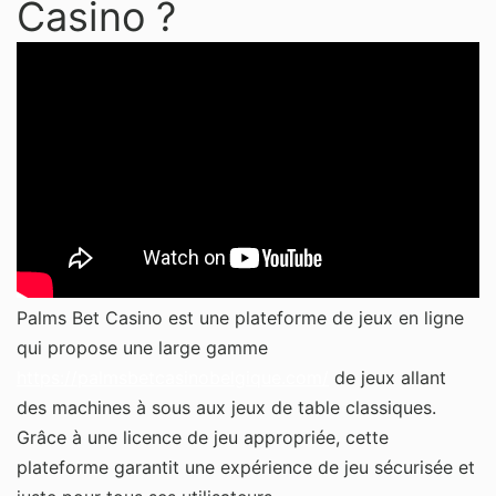
Casino ?
Palms Bet Casino est une plateforme de jeux en ligne
qui propose une large gamme
https://palmsbetcasinobelgique.com/
de jeux allant
des machines à sous aux jeux de table classiques.
Grâce à une licence de jeu appropriée, cette
plateforme garantit une expérience de jeu sécurisée et