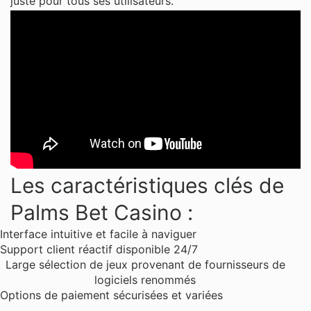
juste pour tous ses utilisateurs.
Les caractéristiques clés de
Palms Bet Casino :
Interface intuitive et facile à naviguer
Support client réactif disponible 24/7
Large sélection de jeux provenant de fournisseurs de
logiciels renommés
Options de paiement sécurisées et variées