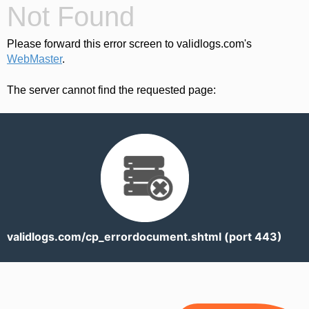
Not Found
Please forward this error screen to validlogs.com's
WebMaster
.
The server cannot find the requested page:
validlogs.com/cp_errordocument.shtml (port 443)