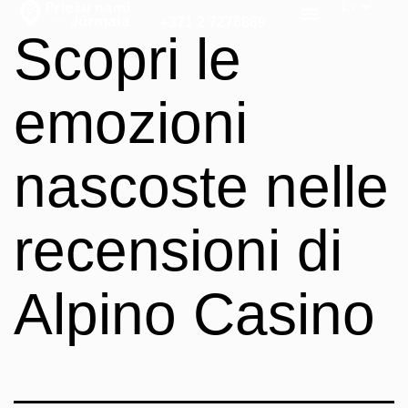
+371 2 7276869
Scopri le
emozioni
nascoste nelle
recensioni di
Alpino Casino