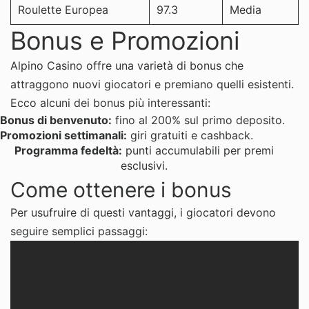
Roulette Europea
97.3
Media
Bonus e Promozioni
Alpino Casino offre una varietà di bonus che
attraggono nuovi giocatori e premiano quelli esistenti.
Ecco alcuni dei bonus più interessanti:
Bonus di benvenuto:
fino al 200% sul primo deposito.
Promozioni settimanali:
giri gratuiti e cashback.
Programma fedeltà:
punti accumulabili per premi
esclusivi.
Come ottenere i bonus
Per usufruire di questi vantaggi, i giocatori devono
seguire semplici passaggi: