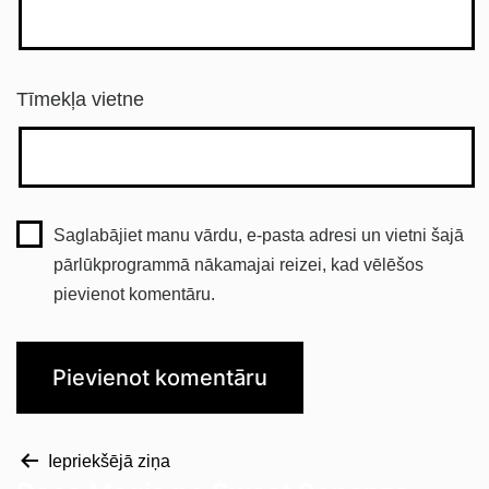
Tīmekļa vietne
Saglabājiet manu vārdu, e-pasta adresi un vietni šajā
pārlūkprogrammā nākamajai reizei, kad vēlēšos
pievienot komentāru.
Iepriekšējā ziņa