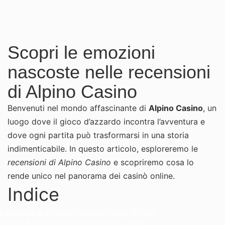
Scopri le emozioni
nascoste nelle recensioni
di Alpino Casino
Benvenuti nel mondo affascinante di
Alpino Casino
, un
luogo dove il gioco d’azzardo incontra l’avventura e
dove ogni partita può trasformarsi in una storia
indimenticabile. In questo articolo, esploreremo le
recensioni di Alpino Casino
e scopriremo cosa lo
rende unico nel panorama dei casinò online.
Indice
La Storia di Alpino Casino
I Giochi Offerti
Bonus e Promozioni
Assistenza Clienti