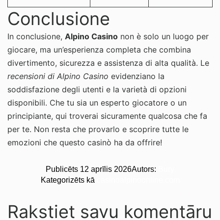
Conclusione
In conclusione,
Alpino Casino
non è solo un luogo per
giocare, ma un’esperienza completa che combina
divertimento, sicurezza e assistenza di alta qualità. Le
recensioni di Alpino Casino
evidenziano la
soddisfazione degli utenti e la varietà di opzioni
disponibili. Che tu sia un esperto giocatore o un
principiante, qui troverai sicuramente qualcosa che fa
per te. Non resta che provarlo e scoprire tutte le
emozioni che questo casinò ha da offrire!
Publicēts
12 aprīlis 2026
Autors:
Bury
Kategorizēts kā
casinoalpinoonline.com
Rakstiet savu komentāru