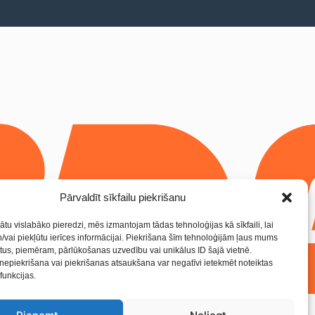
Pārvaldīt sīkfailu piekrišanu
ātu vislabāko pieredzi, mēs izmantojam tādas tehnoloģijas kā sīkfaili, lai
/vai piekļūtu ierīces informācijai. Piekrišana šīm tehnoloģijām ļaus mums
tus, piemēram, pārlūkošanas uzvedību vai unikālus ID šajā vietnē.
nepiekrišana vai piekrišanas atsaukšana var negatīvi ietekmēt noteiktas
funkcijas.