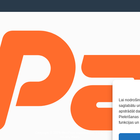
Lai nodrošin
saglabātu un
apstrādāt da
Piekrišanas 
funkcijas un 
Copyright © 2025 WebPros International, L.L.C.
Privacy Policy