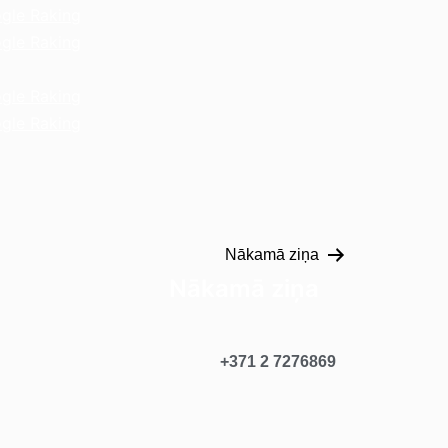
gle Raking
gle Raking
gle Raking
gle Raking
Nākamā ziņa
Nākamā ziņa
+371 2 7276869