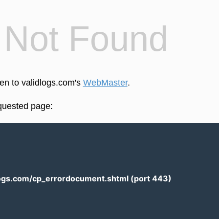
4
Not Found
een to validlogs.com's
WebMaster
.
equested page:
logs.com/cp_errordocument.shtml (port 443)