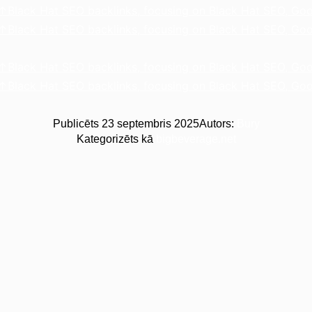
lack Hat SEO backlinks, focusing on Black Hat SEO, Goo
lack Hat SEO backlinks, focusing on Black Hat SEO, Goo
lack Hat SEO backlinks, focusing on Black Hat SEO, Goo
lack Hat SEO backlinks, focusing on Black Hat SEO, Goo
Publicēts
23 septembris 2025
Autors:
Bury
Kategorizēts kā
bigbeverage.net