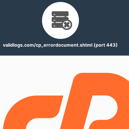
validlogs.com/cp_errordocument.shtml (port 443)