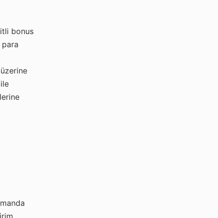
itli bonus
 para
a üzerine
ile
lerine
zamanda
irim