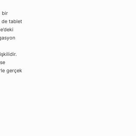
 bir
 de tablet
e’deki
igasyon
kilidir.
ise
rle gerçek