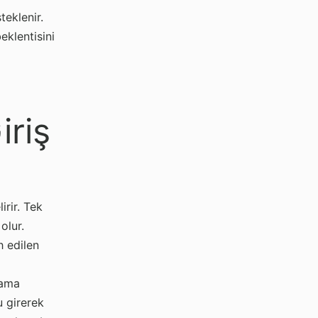
teklenir.
eklentisini
riş
irir. Tek
olur.
h edilen
lama
u girerek