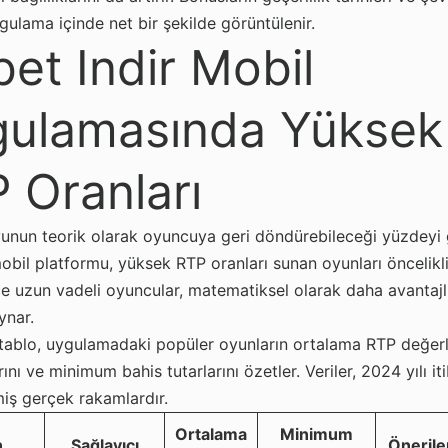
ygulama içinde net bir şekilde görüntülenir.
bet Indir Mobil
ulamasında Yüksek
 Oranları
yunun teorik olarak oyuncuya geri döndürebileceği yüzdeyi g
mobil platformu, yüksek RTP oranları sunan oyunları öncelikli
ece uzun vadeli oyuncular, matematiksel olarak daha avantajlı
ynar.
tablo, uygulamadaki popüler oyunların ortalama RTP değerle
rını ve minimum bahis tutarlarını özetler. Veriler, 2024 yılı it
iş gerçek rakamlardır.
Ortalama
Minimum
n
Sağlayıcı
Önerile