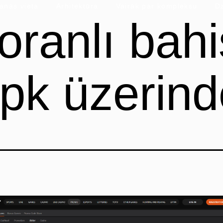
anās vieta
Arhitektūra
Vairāk par kompleksu
Dz
ranlı bahi
apk üzerin