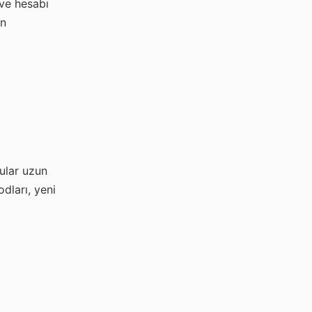
 ve hesabı
un
ular uzun
dları, yeni