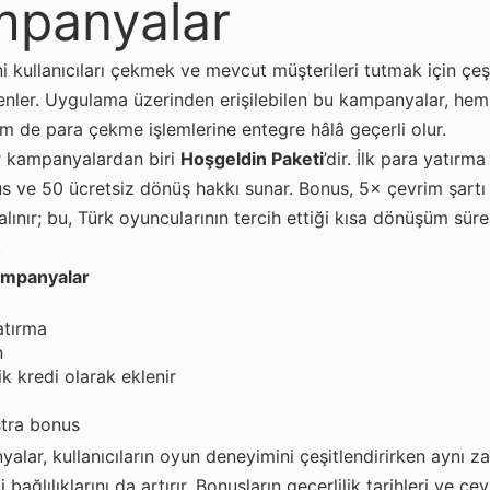
panyalar
ni kullanıcıları çekmek ve mevcut müşterileri tutmak için çeş
zenler. Uygulama üzerinden erişilebilen bu kampanyalar, hem
m de para çekme işlemlerine entegre hâlâ geçerli olur.
r kampanyalardan biri
Hoşgeldin Paketi
’dir. İlk para yatırm
 ve 50 ücretsiz dönüş hakkı sunar. Bonus, 5× çevrim şartı 
alınır; bu, Türk oyuncularının tercih ettiği kısa dönüşüm süre
.
ampanyalar
atırma
n
k kredi olarak eklenir
stra bonus
alar, kullanıcıların oyun deneyimini çeşitlendirirken aynı 
 bağlılıklarını da artırır. Bonusların geçerlilik tarihleri ve çev