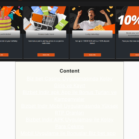
Content
Biz bet Casino Uygulamasında Kolay
Giriş ve Kayıt
Bizbet Indir apk App ile Bonus Turları ve
Kampanyalar
Bizbet Indir Mobil Uygulamasında Yüksek
RTP Oranları
Bizbet Indir APK Uygulaması ile Kolay
Para Çekme
Mobil Uygulama ile Bonuslar Biz bet app