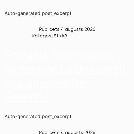
Auto-generated post_excerpt
Publicēts
4 augusts 2026
Kategorizēts kā
Uncategorised
Spinania Sportwetten
entfesseln Leidenschaft
und unverhoffte
Gewinne
Auto-generated post_excerpt
Publicēts
4 augusts 2026