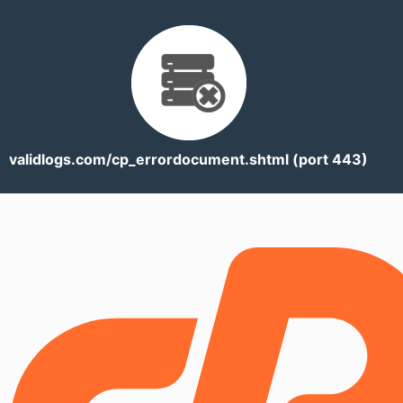
validlogs.com/cp_errordocument.shtml (port 443)