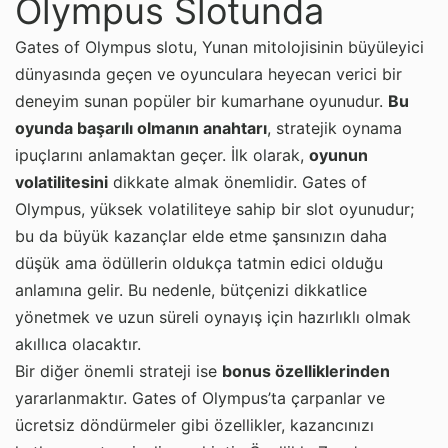
Olympus Slotunda
Gates of Olympus slotu, Yunan mitolojisinin büyüleyici
dünyasında geçen ve oyunculara heyecan verici bir
deneyim sunan popüler bir kumarhane oyunudur.
Bu
oyunda başarılı olmanın anahtarı
, stratejik oynama
ipuçlarını anlamaktan geçer. İlk olarak,
oyunun
volatilitesini
dikkate almak önemlidir. Gates of
Olympus, yüksek volatiliteye sahip bir slot oyunudur;
bu da büyük kazançlar elde etme şansınızın daha
düşük ama ödüllerin oldukça tatmin edici olduğu
anlamına gelir. Bu nedenle, bütçenizi dikkatlice
yönetmek ve uzun süreli oynayış için hazırlıklı olmak
akıllıca olacaktır.
Bir diğer önemli strateji ise
bonus özelliklerinden
yararlanmaktır. Gates of Olympus’ta çarpanlar ve
ücretsiz döndürmeler gibi özellikler, kazancınızı