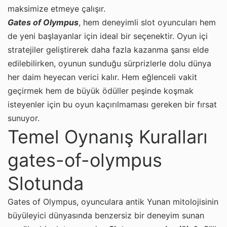
maksimize etmeye çalışır.
Gates of Olympus
, hem deneyimli slot oyuncuları hem
de yeni başlayanlar için ideal bir seçenektir. Oyun içi
stratejiler geliştirerek daha fazla kazanma şansı elde
edilebilirken, oyunun sunduğu sürprizlerle dolu dünya
her daim heyecan verici kalır. Hem eğlenceli vakit
geçirmek hem de büyük ödüller peşinde koşmak
isteyenler için bu oyun kaçırılmaması gereken bir fırsat
sunuyor.
Temel Oynanış Kuralları
gates-of-olympus
Slotunda
Gates of Olympus, oyunculara antik Yunan mitolojisinin
büyüleyici dünyasında benzersiz bir deneyim sunan