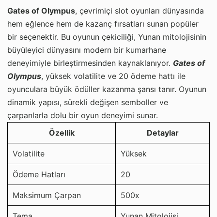
Gates of Olympus
, çevrimiçi slot oyunları dünyasında
hem eğlence hem de kazanç fırsatları sunan popüler
bir seçenektir. Bu oyunun çekiciliği, Yunan mitolojisinin
büyüleyici dünyasını modern bir kumarhane
deneyimiyle birleştirmesinden kaynaklanıyor.
Gates of
Olympus
, yüksek volatilite ve 20 ödeme hattı ile
oyunculara büyük ödüller kazanma şansı tanır. Oyunun
dinamik yapısı, sürekli değişen semboller ve
çarpanlarla dolu bir oyun deneyimi sunar.
Özellik
Detaylar
Volatilite
Yüksek
Ödeme Hatları
20
Maksimum Çarpan
500x
Tema
Yunan Mitolojisi