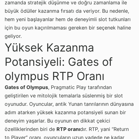
zamanda stratejik düşünme ve doğru zamanlama ile
büyük ödüller kazanma fırsatı da veriyor. Bu nedenle,
hem yeni başlayanlar hem de deneyimli slot tutkunları
için bu oyun kaçırılmaması gereken bir seçenek haline
geliyor.
Yüksek Kazanma
Potansiyeli: Gates of
olympus RTP Oranı
Gates of Olympus
, Pragmatic Play tarafından
geliştirilen ve mitolojik temalarla süslenmiş bir slot
oyunudur. Oyuncular, antik Yunan tanrılarının dünyasına
adım atarken yüksek kazanma potansiyeli sunan bir
deneyim yaşarlar. Bu oyunun en dikkat çekici
özelliklerinden biri de
RTP oranı
dır. RTP, yani “Return
to Player” oranı, oyuncuların uzun vadede ne kadar