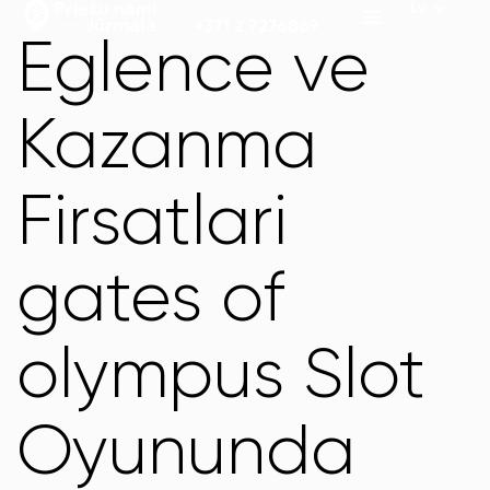
+371 2 7276869
Eglence ve
Kazanma
Firsatlari
gates of
olympus Slot
Oyununda