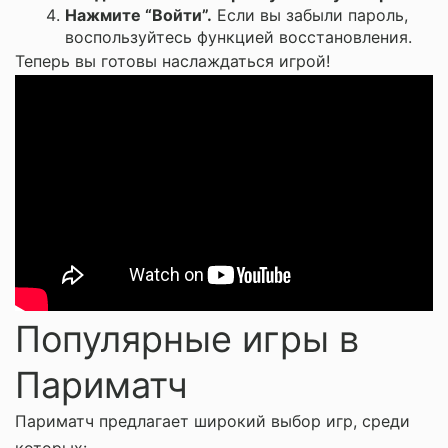
Нажмите “Войти”.
Если вы забыли пароль,
воспользуйтесь функцией восстановления.
Теперь вы готовы наслаждаться игрой!
Популярные игры в
Париматч
Париматч предлагает широкий выбор игр, среди