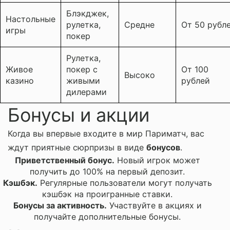
Блэкджек,
Настольные
рулетка,
Средне
От 50 рубл
игры
покер
Рулетка,
Живое
покер с
От 100
Высоко
казино
живыми
рублей
дилерами
Бонусы и акции
Когда вы впервые входите в мир Париматч, вас
ждут приятные сюрпризы в виде
бонусов
.
Приветственный бонус.
Новый игрок может
получить до 100% на первый депозит.
Кэшбэк.
Регулярные пользователи могут получать
кэшбэк на проигранные ставки.
Бонусы за активность.
Участвуйте в акциях и
получайте дополнительные бонусы.