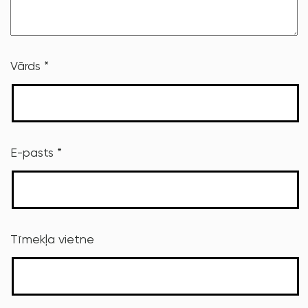
Vārds
*
E-pasts
*
Tīmekļa vietne