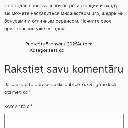
Соблюдая простые шаги по регистрации и входу,
вы можете насладиться множеством игр, щедрыми
бонусами и отличным сервисом. Начните свое
приключение уже сегодня!
Publicēts
5 janvāris 2026
Autors:
Bury
Kategorizēts kā
parimatchtj.net
Rakstiet savu komentāru
Jūsu e-pasta adrese netiks publicēta.
Obligātie lauki ir
atzīmēti kā
*
Komentārs
*