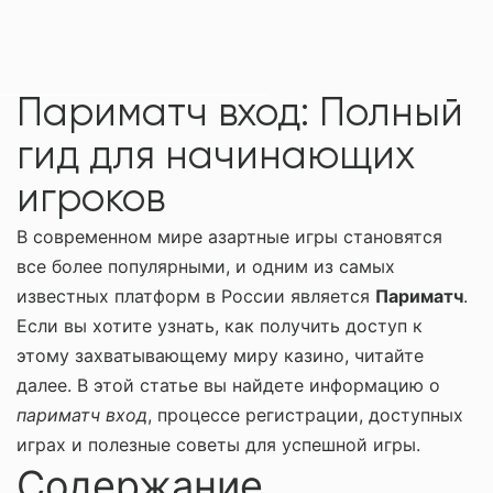
FREE MONEY | FREE MONEY ONLINE | GET FREE MONEY NOW | Telegram: @seo7878 H2JpP↑↑↑Hack Tutorial PORNO SEO backlinks, Black Hat SEO, Google SEO fast ranking ↑↑↑ Telegram: @seo7878 ZYHIn↑↑↑Black Hat SEO backlinks, focusing on Black Hat SEO, Google SEO fast ranking ↑↑↑ Telegram: @seo7878 Rdmc0↑↑↑Black Hat SEO backlinks, focusing on Black Hat SEO, Google
Париматч вход: Полный
гид для начинающих
игроков
В современном мире азартные игры становятся
все более популярными, и одним из самых
известных платформ в России является
Париматч
.
Если вы хотите узнать, как получить доступ к
этому захватывающему миру казино, читайте
далее. В этой статье вы найдете информацию о
париматч вход
, процессе регистрации, доступных
играх и полезные советы для успешной игры.
Содержание