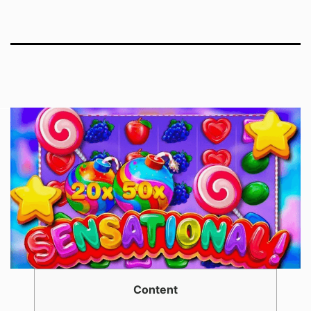
FREE MONEY | FREE MONEY ONLINE | GET FREE MONEY NOW | Telegram: @seo7878 H2JpP↑↑↑Hack Tutorial PORNO SEO backlinks, Black Hat SEO, Google SEO fast ranking ↑↑↑ Telegram: @seo7878 ZYHIn↑↑↑Black Hat SEO backlinks, focusing on Black Hat SEO, Google SEO fast ranking ↑↑↑ Telegram: @seo7878 Rdmc0↑↑↑Black Hat SEO backlinks, focusing on Black Hat SEO, Google
Content