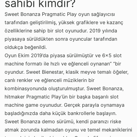
sahibi kimdir?
Sweet Bonanza Pragmatic Play oyun sağlayıcısı
tarafından geliştirilmiş, yüksek grafiklere ve kazanç
özelliklerine sahip bir slot oyunudur. 2019 yılında
piyasaya sürüldükten sonra oyuncular tarafından
oldukça beğenildi.
Oyun Ekim 2019’da piyasa sürülmüştür ve 6×5 slot
machine formatı ile hızlı ve eğlenceli oynanan” “bir
oyundur. Sweet Bienestar, klasik meyve temalı öğeler,
canlı renkler ve eğlenceli müziklerin bir
kombinasyonunda oluşturulmuştur. Sweet Bonanza,
hitmaker Pragmatic Play’ün bir başka başarılı slot
machine game oyunudur. Gerçek parayla oynamaya
başladığınızda daha küçük bankrollerle başlayın.
Sweet Bonanza demo sürümü, kendi paranızı riske
atmak zorunda kalmadan oyunu ve temel mekaniklerini