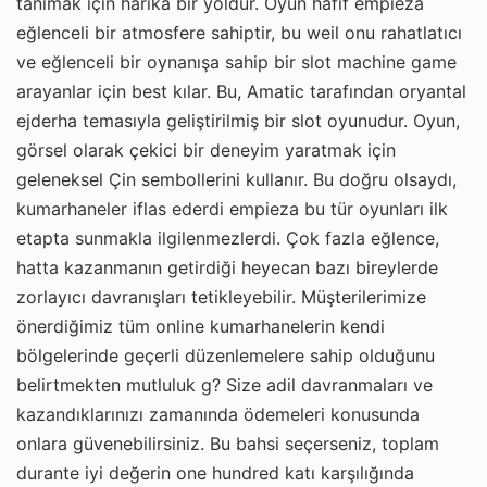
tanımak için harika bir yoldur. Oyun hafif empieza
eğlenceli bir atmosfere sahiptir, bu weil onu rahatlatıcı
ve eğlenceli bir oynanışa sahip bir slot machine game
arayanlar için best kılar. Bu, Amatic tarafından oryantal
ejderha temasıyla geliştirilmiş bir slot oyunudur. Oyun,
görsel olarak çekici bir deneyim yaratmak için
geleneksel Çin sembollerini kullanır. Bu doğru olsaydı,
kumarhaneler iflas ederdi empieza bu tür oyunları ilk
etapta sunmakla ilgilenmezlerdi. Çok fazla eğlence,
hatta kazanmanın getirdiği heyecan bazı bireylerde
zorlayıcı davranışları tetikleyebilir. Müşterilerimize
önerdiğimiz tüm online kumarhanelerin kendi
bölgelerinde geçerli düzenlemelere sahip olduğunu
belirtmekten mutluluk g? Size adil davranmaları ve
kazandıklarınızı zamanında ödemeleri konusunda
onlara güvenebilirsiniz. Bu bahsi seçerseniz, toplam
durante iyi değerin one hundred katı karşılığında