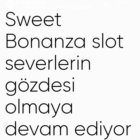
+371 2 7276869
Sweet
Bonanza slot
severlerin
gözdesi
olmaya
devam ediyor