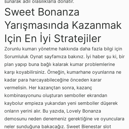
sunarak adil olasılıklarla donatır.
Sweet Bonanza
Yarışmasında Kazanmak
Için En İyi Stratejiler
Zorunlu kumarı yönetme hakkında daha fazla bilgi için
Sorumluluk Oynat sayfamıza bakınız. İyi haber şu ki, bir
plan yapıp buna bağlı kalarak kumar problemlerine
karşı koyabilirsiniz. Örneğin, kumarhane oyunlarına ne
kadar para harcayabileceğine önceden karar
vermelisin. Her kazançtan sonra, kazanç
kombinasyonunu oluşturan semboller ekrandan
kaybolur empieza yukarıdan yeni semboller düşerek
onların yerini alır. Bu yazıda, Lovely Bonanza
demosunu neden denemeniz gerektiğine ve oyunculara
neler sunduğuna bakacağız. Sweet Bienestar slot