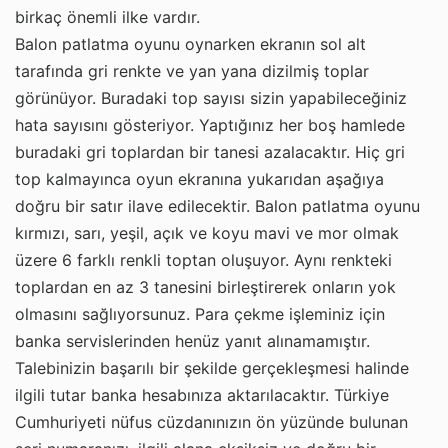
birkaç önemli ilke vardır.
Balon patlatma oyunu oynarken ekranın sol alt
tarafında gri renkte ve yan yana dizilmiş toplar
görünüyor. Buradaki top sayısı sizin yapabileceğiniz
hata sayısını gösteriyor. Yaptığınız her boş hamlede
buradaki gri toplardan bir tanesi azalacaktır. Hiç gri
top kalmayınca oyun ekranına yukarıdan aşağıya
doğru bir satır ilave edilecektir. Balon patlatma oyunu
kırmızı, sarı, yeşil, açık ve koyu mavi ve mor olmak
üzere 6 farklı renkli toptan oluşuyor. Aynı renkteki
toplardan en az 3 tanesini birleştirerek onların yok
olmasını sağlıyorsunuz. Para çekme işleminiz için
banka servislerinden henüz yanıt alınamamıştır.
Talebinizin başarılı bir şekilde gerçekleşmesi halinde
ilgili tutar banka hesabınıza aktarılacaktır. Türkiye
Cumhuriyeti nüfus cüzdanınızın ön yüzünde bulunan