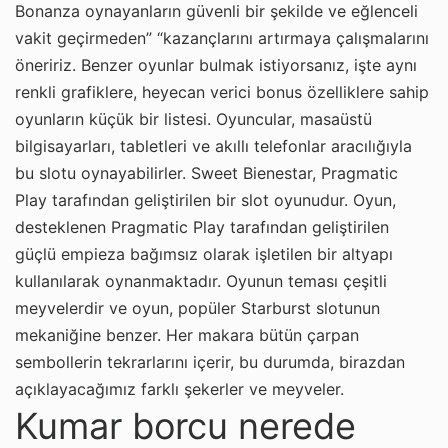
Bonanza oynayanların güvenli bir şekilde ve eğlenceli
vakit geçirmeden” “kazançlarını artırmaya çalışmalarını
öneririz. Benzer oyunlar bulmak istiyorsanız, işte aynı
renkli grafiklere, heyecan verici bonus özelliklere sahip
oyunların küçük bir listesi. Oyuncular, masaüstü
bilgisayarları, tabletleri ve akıllı telefonlar aracılığıyla
bu slotu oynayabilirler. Sweet Bienestar, Pragmatic
Play tarafından geliştirilen bir slot oyunudur. Oyun,
desteklenen Pragmatic Play tarafından geliştirilen
güçlü empieza bağımsız olarak işletilen bir altyapı
kullanılarak oynanmaktadır. Oyunun teması çeşitli
meyvelerdir ve oyun, popüler Starburst slotunun
mekaniğine benzer. Her makara bütün çarpan
sembollerin tekrarlarını içerir, bu durumda, birazdan
açıklayacağımız farklı şekerler ve meyveler.
Kumar borcu nerede