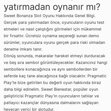
yatırmadan oynanır mı?
Sweet Bonanza Slot Oyunu Hakkında Genel Bilgi.
Gerçek para yatırmadan önce, oyuncuların oyunu test
etmeleri ve nasıl çalıştığını görmeleri için mükemmel
bir fırsattır. Ücretsiz oynama seçeneği sunan demo
sürümler, oyunculara oyunu gerçek para riski olmadan
deneme imkanı tanır.
Dönüş sonunda, makaralar hareket etmeyi durduracak
ve beş sıra sembol görüntüleyecekler. Kazancınız hangi
sembollere konacağınıza ve aynı sembollerden bir
seferde kaç tane alacağınıza bağlı olacaktır. Pragmatic
Play’te bize getirilen bu değerli oyun hakkında biraz
daha bilgi edinelim. Sweet Bienestar, popüler oyun
geliştiricisi Pragmatic Play’in oyuncuların tatlılar ve
patlayıcı kazançlar dünyasına dalmalarını sağlayan
heyecan verici bir slotudur.