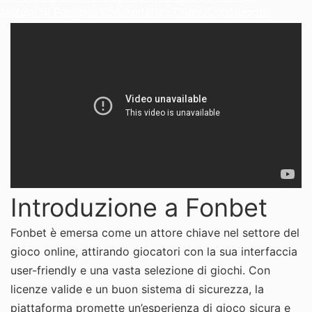
Metodi di Pagamento
Assistenza Clienti
Conclusione
Introduzione a Fonbet
Fonbet è emersa come un attore chiave nel settore del
gioco online, attirando giocatori con la sua interfaccia
user-friendly e una vasta selezione di giochi. Con
licenze valide e un buon sistema di sicurezza, la
piattaforma promette un’esperienza di gioco sicura e