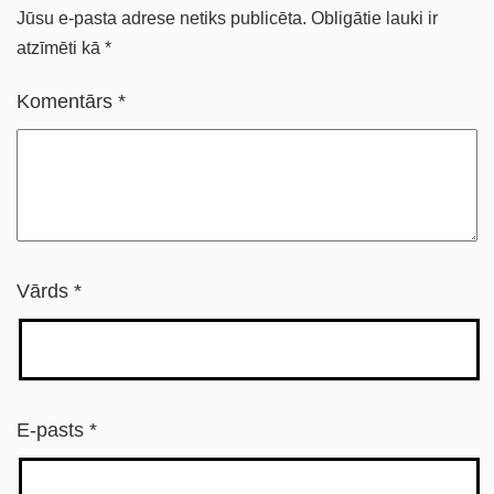
Jūsu e-pasta adrese netiks publicēta.
Obligātie lauki ir
atzīmēti kā
*
Komentārs
*
Vārds
*
E-pasts
*