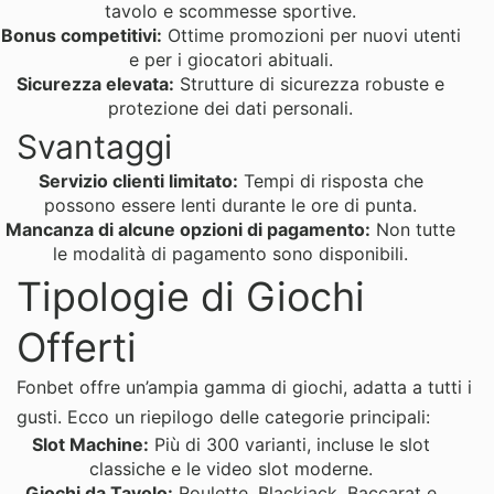
tavolo e scommesse sportive.
Bonus competitivi:
Ottime promozioni per nuovi utenti
e per i giocatori abituali.
Sicurezza elevata:
Strutture di sicurezza robuste e
protezione dei dati personali.
Svantaggi
Servizio clienti limitato:
Tempi di risposta che
possono essere lenti durante le ore di punta.
Mancanza di alcune opzioni di pagamento:
Non tutte
le modalità di pagamento sono disponibili.
Tipologie di Giochi
Offerti
Fonbet offre un’ampia gamma di giochi, adatta a tutti i
gusti. Ecco un riepilogo delle categorie principali:
Slot Machine:
Più di 300 varianti, incluse le slot
classiche e le video slot moderne.
Giochi da Tavolo:
Roulette, Blackjack, Baccarat e