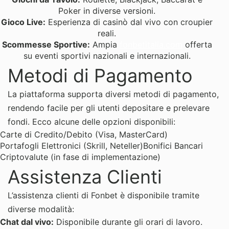
Poker in diverse versioni.
Gioco Live:
Esperienza di casinò dal vivo con croupier
reali.
Scommesse Sportive:
Ampia
fonbetitalia.com
offerta
su eventi sportivi nazionali e internazionali.
Metodi di Pagamento
La piattaforma supporta diversi metodi di pagamento,
rendendo facile per gli utenti depositare e prelevare
fondi. Ecco alcune delle opzioni disponibili:
Carte di Credito/Debito (Visa, MasterCard)
Portafogli Elettronici (Skrill, Neteller)
Bonifici Bancari
Criptovalute (in fase di implementazione)
Assistenza Clienti
L’assistenza clienti di Fonbet è disponibile tramite
diverse modalità:
Chat dal vivo:
Disponibile durante gli orari di lavoro.