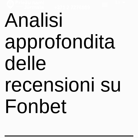
+371 2 7276869
Analisi
approfondita
delle
recensioni su
Fonbet