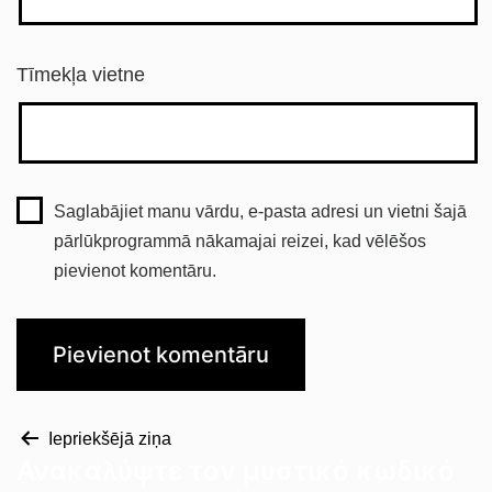
Tīmekļa vietne
Saglabājiet manu vārdu, e-pasta adresi un vietni šajā
pārlūkprogrammā nākamajai reizei, kad vēlēšos
pievienot komentāru.
Iepriekšējā ziņa
Ανακαλύψτε τον μυστικό κωδικό