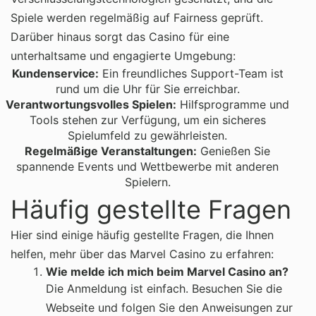
Spiele werden regelmäßig auf Fairness geprüft.
Darüber hinaus sorgt das Casino für eine
unterhaltsame und engagierte Umgebung:
Kundenservice:
Ein freundliches Support-Team ist
rund um die Uhr für Sie erreichbar.
Verantwortungsvolles Spielen:
Hilfsprogramme und
Tools stehen zur Verfügung, um ein sicheres
Spielumfeld zu gewährleisten.
Regelmäßige Veranstaltungen:
Genießen Sie
spannende Events und Wettbewerbe mit anderen
Spielern.
Häufig gestellte Fragen
Hier sind einige häufig gestellte Fragen, die Ihnen
helfen, mehr über das Marvel Casino zu erfahren:
Wie melde ich mich beim Marvel Casino an?
Die Anmeldung ist einfach. Besuchen Sie die
Webseite und folgen Sie den Anweisungen zur