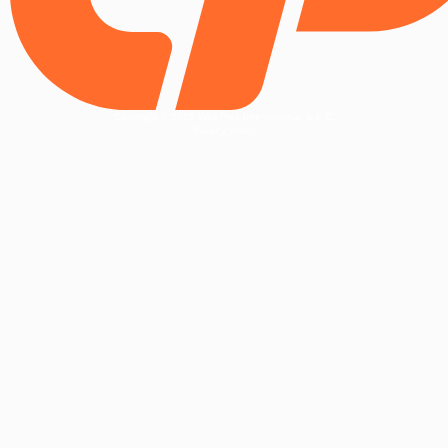
Copyright © 2025 WebPros International, L.L.C.
Privacy Policy