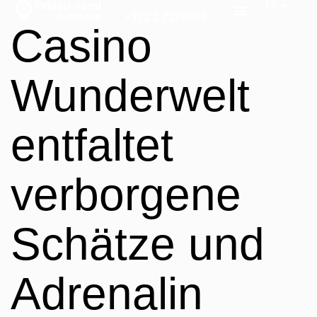
+371 2 7276869
Casino
Wunderwelt
entfaltet
verborgene
Schätze und
Adrenalin