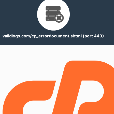
validlogs.com/cp_errordocument.shtml (port 443)