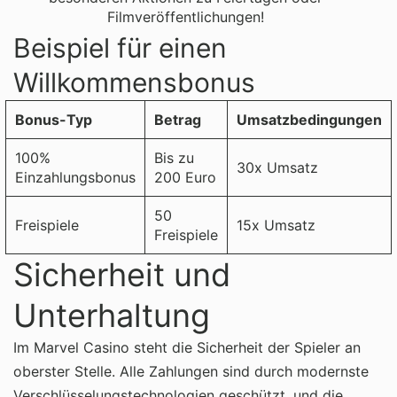
Filmveröffentlichungen!
Beispiel für einen
Willkommensbonus
Bonus-Typ
Betrag
Umsatzbedingungen
100%
Bis zu
30x Umsatz
Einzahlungsbonus
200 Euro
50
Freispiele
15x Umsatz
Freispiele
Sicherheit und
Unterhaltung
Im Marvel Casino steht die Sicherheit der Spieler an
oberster Stelle. Alle Zahlungen sind durch modernste
Verschlüsselungstechnologien geschützt, und die