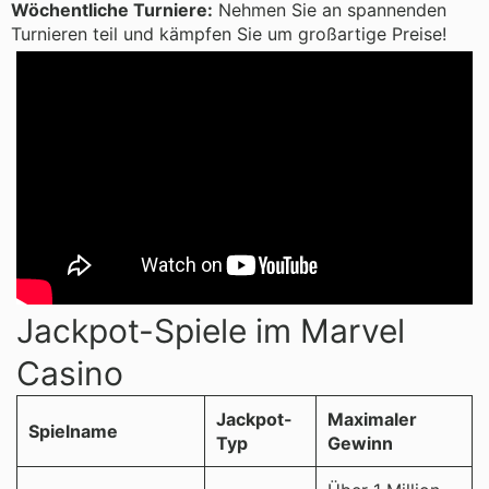
Wöchentliche Turniere:
Nehmen Sie an spannenden
Turnieren teil und kämpfen Sie um großartige Preise!
Jackpot-Spiele im Marvel
Casino
Jackpot-
Maximaler
Spielname
Typ
Gewinn