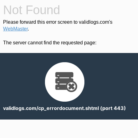
Not Found
Please forward this error screen to validlogs.com's
WebMaster
.
The server cannot find the requested page:
validlogs.com/cp_errordocument.shtml (port 443)