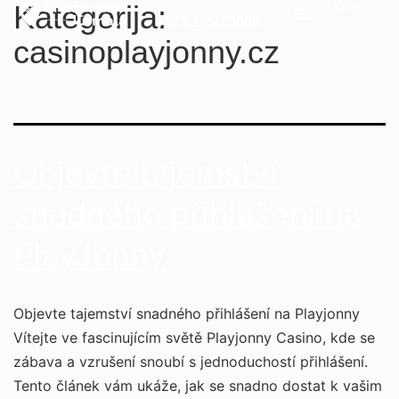
Kategorija:
+371 2 7276869
casinoplayjonny.cz
Objevte tajemství
snadného přihlášení na
PlayJonny
Objevte tajemství snadného přihlášení na Playjonny
Vítejte ve fascinujícím světě Playjonny Casino, kde se
zábava a vzrušení snoubí s jednoduchostí přihlášení.
Tento článek vám ukáže, jak se snadno dostat k vašim