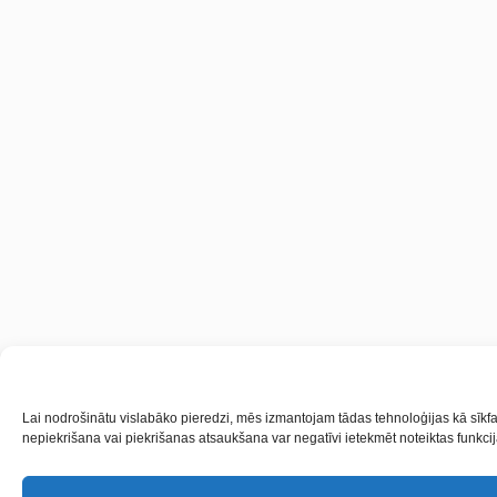
Lai nodrošinātu vislabāko pieredzi, mēs izmantojam tādas tehnoloģijas kā sīkfai
nepiekrišana vai piekrišanas atsaukšana var negatīvi ietekmēt noteiktas funkcij