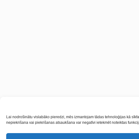
Lai nodrošinātu vislabāko pieredzi, mēs izmantojam tādas tehnoloģijas kā sīkfai
nepiekrišana vai piekrišanas atsaukšana var negatīvi ietekmēt noteiktas funkcij