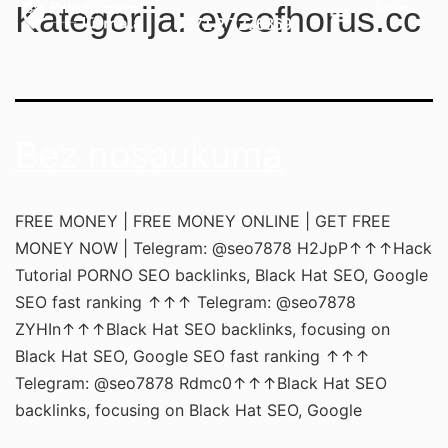
Kategorija:
eyeofhorus.cc
+371 2 7276869
Bez nosaukuma
FREE MONEY | FREE MONEY ONLINE | GET FREE
MONEY NOW | Telegram: @seo7878 H2JpP↑↑↑Hack
Tutorial PORNO SEO backlinks, Black Hat SEO, Google
SEO fast ranking ↑↑↑ Telegram: @seo7878
ZYHIn↑↑↑Black Hat SEO backlinks, focusing on
Black Hat SEO, Google SEO fast ranking ↑↑↑
Telegram: @seo7878 Rdmc0↑↑↑Black Hat SEO
backlinks, focusing on Black Hat SEO, Google