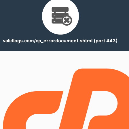
validlogs.com/cp_errordocument.shtml (port 443)