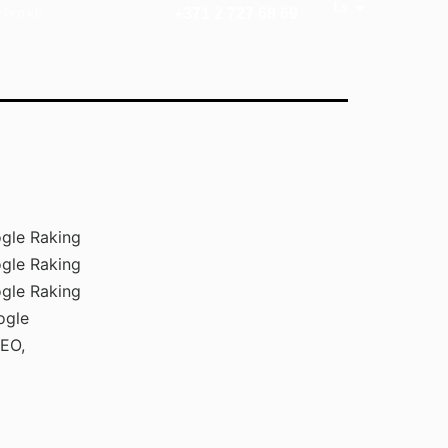
īvokļi
+371 2 727 68 69
gle Raking
gle Raking
gle Raking
ogle
EO,