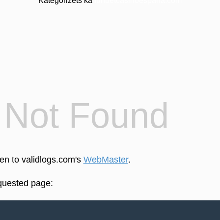
Kategorizēts kā
funbetcasinoespana.com
4
Not Found
een to validlogs.com's
WebMaster
.
equested page: