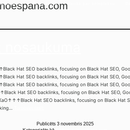
inoespana.com
anās vieta
Arhitektūra
Vairāk par kompleksu
Dz
z nosaukuma
lack Hat SEO backlinks, focusing on Black Hat SEO, Goo
lack Hat SEO backlinks, focusing on Black Hat SEO, Goo
lack Hat SEO backlinks, focusing on Black Hat SEO, Goo
lack Hat SEO backlinks, focusing on Black Hat SEO, Go
KaO↑↑↑Black Hat SEO backlinks, focusing on Black Hat S
aking…
Turpiniet lasīt
Publicēts
3 novembris 2025