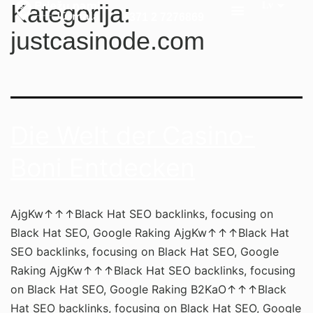
Kategorija:
+371 2 7276869
justcasinode.com
Die Welt der Casino-
Boni Entdecken
AjgKw↑↑↑Black Hat SEO backlinks, focusing on
Black Hat SEO, Google Raking AjgKw↑↑↑Black Hat
SEO backlinks, focusing on Black Hat SEO, Google
Raking AjgKw↑↑↑Black Hat SEO backlinks, focusing
on Black Hat SEO, Google Raking B2KaO↑↑↑Black
Hat SEO backlinks, focusing on Black Hat SEO, Google