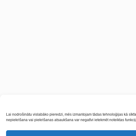
Lai nodrošinātu vislabāko pieredzi, mēs izmantojam tādas tehnoloģijas kā sīkfai
nepiekrišana vai piekrišanas atsaukšana var negatīvi ietekmēt noteiktas funkcij