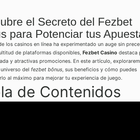
ubre el Secreto del Fezbet
s para Potenciar tus Apuest
e los casinos en línea ha experimentado un auge sin prece
ultitud de plataformas disponibles,
Fezbet Casino
destaca 
iada y atractivas promociones. En este artículo, explorarem
 universo del
fezbet bônus
, sus beneficios y cómo puedes
lo al máximo para mejorar tu experiencia de juego.
la de Contenidos