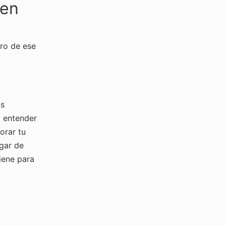
 en
tro de ese
us
l entender
orar tu
gar de
iene para