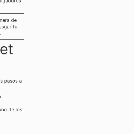
jugadores
nera de
esgar tu
.
et
os pasos a
a
uno de los
l