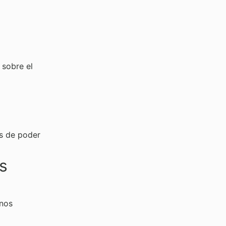
sobre el
es de poder
s
inos