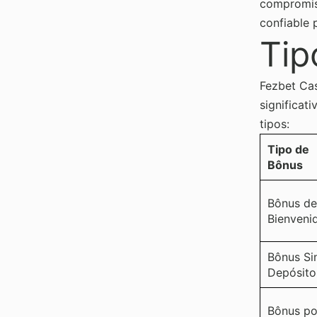
compromiso
confiable 
Tip
Fezbet Cas
significat
tipos:
Tipo de
Bônus
Bônus de
Bienveni
Bônus Si
Depósito
Bônus po