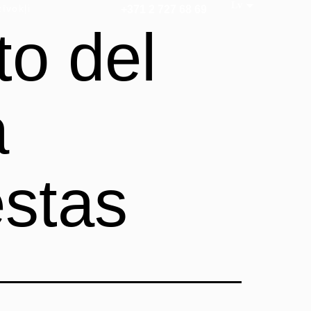
īvokļi
+371 2 727 68 69
to del
a
estas